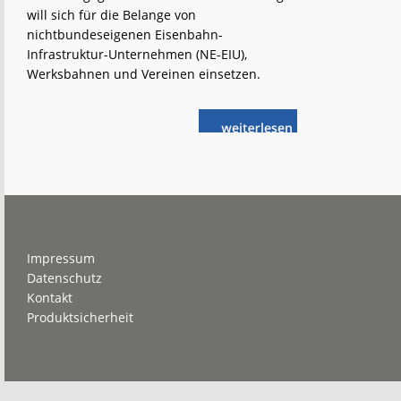
will sich für die Belange von
nichtbundeseigenen Eisenbahn-
Infrastruktur-Unternehmen (NE-EIU),
Werksbahnen und Vereinen einsetzen.
weiterlese
Anerkennung
n
für
Betreiber
von
privaten
Bahnen
Footer
Impressum
Datenschutz
Kontakt
Produktsicherheit