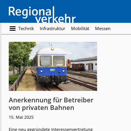
Skip
Skip
to
to
main
footer
content
Regionalverkehr
Die
Technik
Infrastruktur
Mobilität
Messen
Fachzeitschrift
für
den
Öffentlichen
Personennahverkehr
Anerkennung für Betreiber
von privaten Bahnen
15. Mai 2025
Eine neu gegründete Interessenvertretung