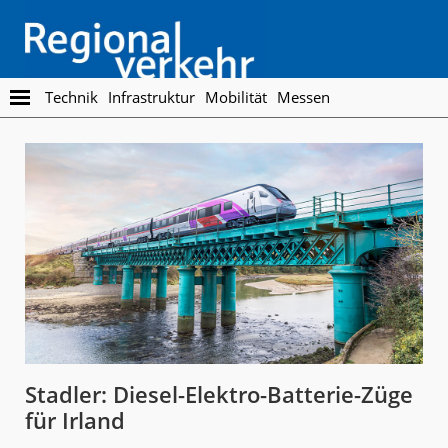
Skip
Skip
to
to
main
footer
content
Regionalverkehr
Die
Technik
Infrastruktur
Mobilität
Messen
Fachzeitschrift
für
den
Öffentlichen
Personennahverkehr
Stadler: Diesel-Elektro-Batterie-Züge
für Irland