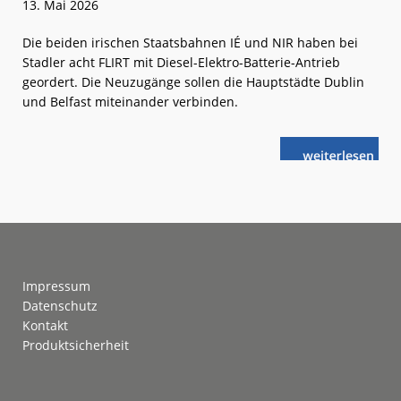
13. Mai 2026
Die beiden irischen Staatsbahnen IÉ und NIR haben bei
Stadler acht FLIRT mit Diesel-Elektro-Batterie-Antrieb
geordert. Die Neuzugänge sollen die Hauptstädte Dublin
und Belfast miteinander verbinden.
weiterlese
Stadler:
n
Diesel-
Elektro-
Batterie-
Züge
für
Irland
Footer
Impressum
Datenschutz
Kontakt
Produktsicherheit