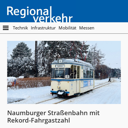
Skip
Skip
to
to
main
footer
content
Regionalverkehr
Die
Technik
Infrastruktur
Mobilität
Messen
Fachzeitschrift
für
den
Öffentlichen
Personennahverkehr
Naumburger Straßenbahn mit
Rekord-Fahrgastzahl