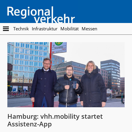
Skip
Skip
to
to
main
footer
content
Regionalverkehr
Die
Technik
Infrastruktur
Mobilität
Messen
Fachzeitschrift
für
den
Öffentlichen
Personennahverkehr
Hamburg: vhh.mobility startet
Assistenz-App