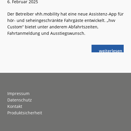
6. Februar 2025
Der Betreiber vhh.mobility hat eine neue Assistenz-App für
hör- und seheingeschränkte Fahrgäste entwickelt. „hvv
Custom“ bietet unter anderem Abfahrtszeiten,
Fahrtanmeldung und Ausstiegswunsch.
weiterlese
Hamburg:
n
vhh.mobility
startet
Assistenz-
App
Footer
Impressum
Datenschutz
Kontakt
Produktsicherheit