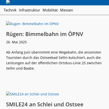
Skip
Skip
Skip
Regionalverkehr
to
to
to
Die
Technik
Infrastruktur
Mobilität
Messen
primary
main
footer
Fachzeitschrift
navigation
content
für
den
Öffentlichen
Rügen: Bimmelbahn im ÖPNV
Personennahverkehr
26. Mai 2025
Ab Anfang Juni übernimmt eine Wegebahn, die ansonsten
Touristen durch das Ostseebad Sellin kutschiert, auch die
Leistungen auf der öffentlichen Ortsbus-Linie 25 zwischen
Sellin und Baabe.
weiterlese
Rügen:
n
Bimmelbahn
im
ÖPNV
SMILE24 an Schlei und Ostsee