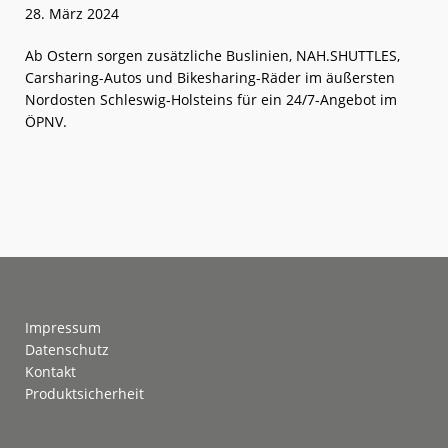
28. März 2024
Ab Ostern sorgen zusätzliche Buslinien, NAH.SHUTTLES,
Carsharing-Autos und Bikesharing-Räder im äußersten
Nordosten Schleswig-Holsteins für ein 24/7-Angebot im
ÖPNV.
weiterlese
SMILE24
n
an
Schlei
und
Ostsee
Footer
Impressum
Datenschutz
Kontakt
Produktsicherheit