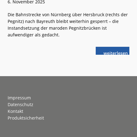
6. November 2025
Die Bahnstrecke von Nürnberg über Hersbruck (rechts der
Pegnitz) nach Bayreuth bleibt weiterhin gesperrt – die
Instandsetzung der maroden Pegnitzbrücken ist
aufwendiger als gedacht.
weiterlese
Nürnberg –
n
Bayreuth:
SEV
und
Umfahrungen
Footer
Impressum
Datenschutz
Kontakt
Produktsicherheit