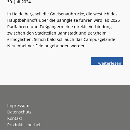
30. Juli 2024
In Heidelberg soll die Gneisenaubrücke, die westlich des
Hauptbahnhofs über die Bahngleise führen wird, ab 2025
Radfahrern und Fußgängern eine direkte Verbindung
zwischen den Stadtteilen Bahnstadt und Bergheim
ermöglichen. Schon bald soll auch das Campusgelände
Neuenheimer Feld angebunden werden.
weiterlese
Heidelberg:
n
Neue
Rad-
und
Fußgängerbrü
am
Bahnhof
Footer
Impressum
Datenschutz
Kontakt
Produktsicherheit