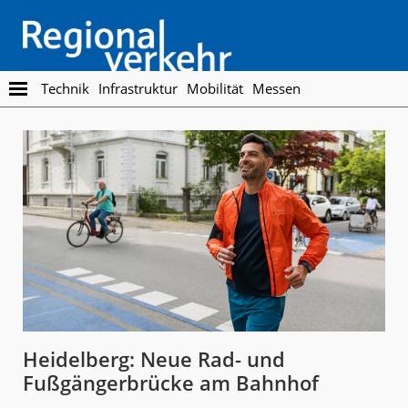
Skip
Skip
to
to
main
footer
content
Regionalverkehr
Die
Technik
Infrastruktur
Mobilität
Messen
Fachzeitschrift
für
den
Öffentlichen
Personennahverkehr
Heidelberg: Neue Rad- und
Fußgängerbrücke am Bahnhof