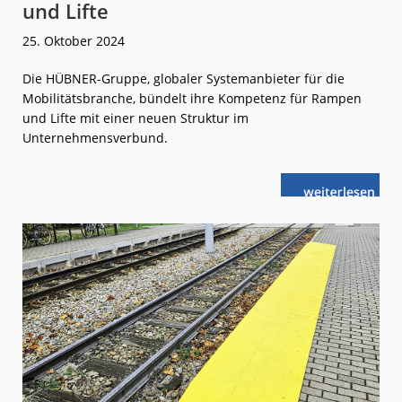
und Lifte
25. Oktober 2024
Die HÜBNER-Gruppe, globaler Systemanbieter für die
Mobilitätsbranche, bündelt ihre Kompetenz für Rampen
und Lifte mit einer neuen Struktur im
Unternehmensverbund.
weiterlese
Gebündelte
n
Kompetenz
für
Rampen
und
Lifte