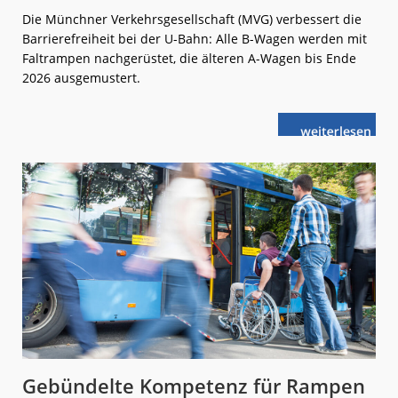
Die Münchner Verkehrsgesellschaft (MVG) verbessert die
Barrierefreiheit bei der U-Bahn: Alle B-Wagen werden mit
Faltrampen nachgerüstet, die älteren A-Wagen bis Ende
2026 ausgemustert.
weiterlese
München:
n
U-
Bahn
wird
barrierefrei
Gebündelte Kompetenz für Rampen