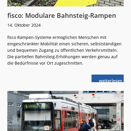
fisco: Modulare Bahnsteig-Rampen
14. Oktober 2024
fisco Rampen-Systeme ermöglichen Menschen mit
eingeschränkter Mobilität einen sicheren, selbstständigen
und bequemen Zugang zu öffentlichen Verkehrsmitteln.
Die partiellen Bahnsteig-Erhöhungen werden genau auf
die Bedürfnisse vor Ort zugeschnitten.
weiterlese
fisco:
n
Modulare
Bahnsteig-
Rampen