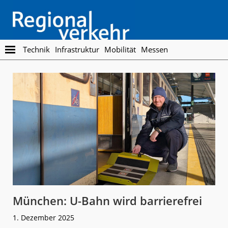
Skip
Skip
to
to
main
footer
content
Regionalverkehr
Die
Technik
Infrastruktur
Mobilität
Messen
Fachzeitschrift
für
den
Öffentlichen
Personennahverkehr
München: U-Bahn wird barrierefrei
1. Dezember 2025