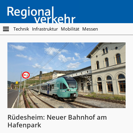
Skip
Skip
to
to
main
footer
content
Regionalverkehr
Die
Technik
Infrastruktur
Mobilität
Messen
Fachzeitschrift
für
den
Öffentlichen
Personennahverkehr
Rüdesheim: Neuer Bahnhof am
Hafenpark