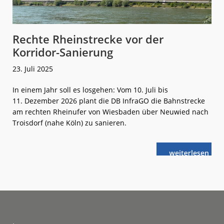
Rechte Rheinstrecke vor der
Korridor-Sanierung
23. Juli 2025
In einem Jahr soll es losgehen: Vom 10. Juli bis
11. Dezember 2026 plant die DB InfraGO die Bahnstrecke
am rechten Rheinufer von Wiesbaden über Neuwied nach
Troisdorf (nahe Köln) zu sanieren.
weiterlese
Rechte
n
Rheinstrecke
vor
der
Korridor-
Sanierung
Footer