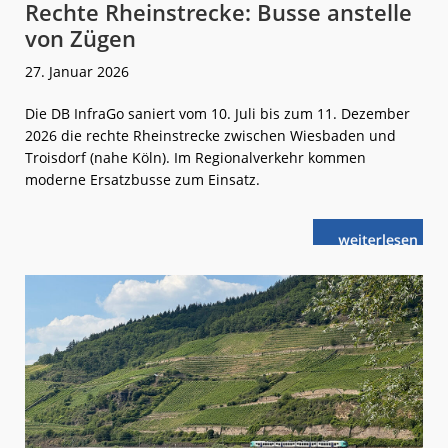
Rechte Rheinstrecke: Busse anstelle
von Zügen
27. Januar 2026
Die DB InfraGo saniert vom 10. Juli bis zum 11. Dezember
2026 die rechte Rheinstrecke zwischen Wiesbaden und
Troisdorf (nahe Köln). Im Regionalverkehr kommen
moderne Ersatzbusse zum Einsatz.
weiterlese
Rechte
n
Rheinstrecke:
Busse
anstelle
von
Zügen