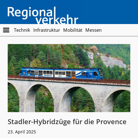
Skip
Skip
to
to
main
footer
content
Regionalverkehr
Die
Technik
Infrastruktur
Mobilität
Messen
Fachzeitschrift
für
den
Öffentlichen
Personennahverkehr
Stadler-Hybridzüge für die Provence
23. April 2025