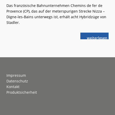
Das französische Bahnunternehmen Chemins de fer de
Provence (CP), das auf der meterspurigen Strecke Nizza –
Digne-les-Bains unterwegs ist, erhält acht Hybridzüge von
Stadler.
weiterlese
Stadler-
n
Hybridzüge
für
die
Provence
Footer
Impressum
Datenschutz
Kontakt
Produktsicherheit