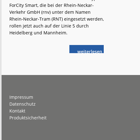
ForCity Smart, die bei der Rhein-Neckar-
Verkehr GmbH (rnv) unter dem Namen
Rhein-Neckar-Tram (RNT) eingesetzt werden,
rollen jetzt auch auf der Linie 5 durch
Heidelberg und Mannheim.
weiterlese
rnv:
n
Škoda-
Tram
fährt
auf
der
Linie 5
Footer
Impressum
Datenschutz
Kontakt
Produktsicherheit