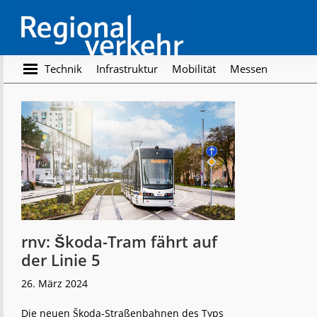
Skip
Skip
to
to
main
footer
content
Regionalverkehr
Die
Technik
Infrastruktur
Mobilität
Messen
Fachzeitschrift
für
den
Öffentlichen
Personennahverkehr
rnv: Škoda-Tram fährt auf
der Linie 5
26. März 2024
Die neuen Škoda-Straßenbahnen des Typs