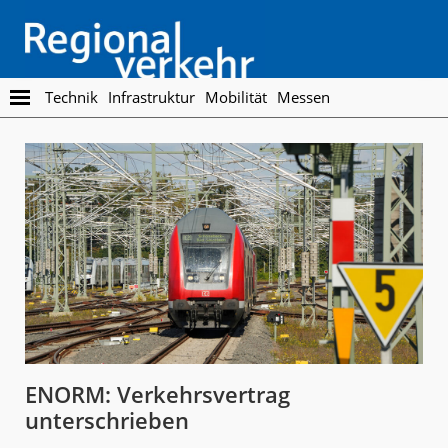
Skip
Skip
to
to
main
footer
content
Regionalverkehr
Die
Technik
Infrastruktur
Mobilität
Messen
Fachzeitschrift
für
den
Öffentlichen
Personennahverkehr
ENORM: Verkehrsvertrag
unterschrieben