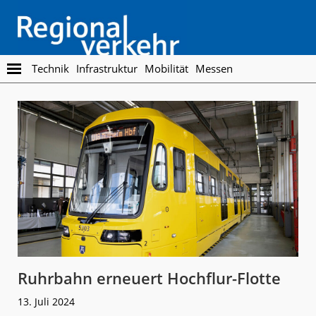
Skip
Skip
to
to
main
footer
content
Regionalverkehr
Die
Technik
Infrastruktur
Mobilität
Messen
Fachzeitschrift
für
den
Öffentlichen
Personennahverkehr
Ruhrbahn erneuert Hochflur-Flotte
13. Juli 2024