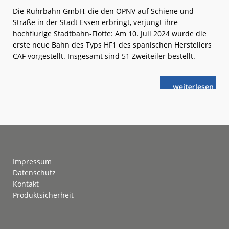
Die Ruhrbahn GmbH, die den ÖPNV auf Schiene und
Straße in der Stadt Essen erbringt, verjüngt ihre
hochflurige Stadtbahn-Flotte: Am 10. Juli 2024 wurde die
erste neue Bahn des Typs HF1 des spanischen Herstellers
CAF vorgestellt. Insgesamt sind 51 Zweiteiler bestellt.
weiterlese
Ruhrbahn
n
erneuert
Hochflur-
Flotte
Footer
Impressum
Datenschutz
Kontakt
Produktsicherheit