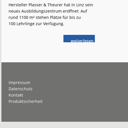
Hersteller Plasser & Theurer hat in Linz sein
neues Ausbildungszentrum eröffnet: Auf
rund 1100 m² stehen Plätze für bis zu
100 Lehrlinge zur Verfügung.
weiterlese
Plasser &
n
Theurer:
„Wir
bieten
eine
Perspektive“
Footer
Impressum
Datenschutz
Kontakt
Produktsicherheit