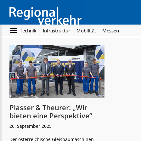
Skip
Skip
to
to
main
footer
content
Regionalverkehr
Die
Technik
Infrastruktur
Mobilität
Messen
Fachzeitschrift
für
den
Öffentlichen
Personennahverkehr
Plasser & Theurer: „Wir
bieten eine Perspektive“
26. September 2025
Der österreichische Gleisbaumaschinen-