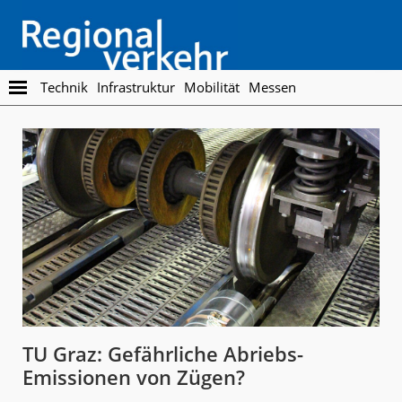
Skip
Skip
to
to
main
footer
content
Regionalverkehr
Die
Technik
Infrastruktur
Mobilität
Messen
Fachzeitschrift
für
den
Öffentlichen
Personennahverkehr
TU Graz: Gefährliche Abriebs-
Emissionen von Zügen?