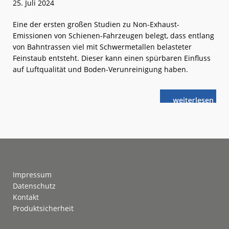
25. Juli 2024
Eine der ersten großen Studien zu Non-Exhaust-
Emissionen von Schienen-Fahrzeugen belegt, dass entlang
von Bahntrassen viel mit Schwermetallen belasteter
Feinstaub entsteht. Dieser kann einen spürbaren Einfluss
auf Luftqualität und Boden-Verunreinigung haben.
weiterlese
TU
n
Graz:
Gefährliche
Abriebs-
Emissionen
von
Zügen?
Footer
Impressum
Datenschutz
Kontakt
Produktsicherheit