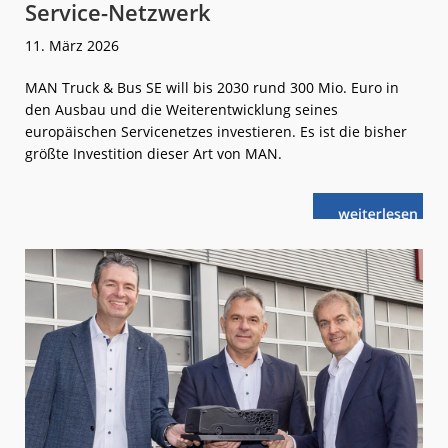
Service-Netzwerk
11. März 2026
MAN Truck & Bus SE will bis 2030 rund 300 Mio. Euro in
den Ausbau und die Weiterentwicklung seines
europäischen Servicenetzes investieren. Es ist die bisher
größte Investition dieser Art von MAN.
weiterlese
MAN
n
investiert
300 Mio
Euro
in
Service-
Netzwerk