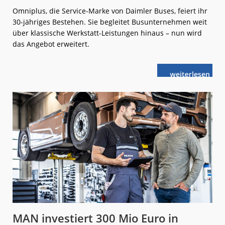
Omniplus, die Service-Marke von Daimler Buses, feiert ihr
30-jähriges Bestehen. Sie begleitet Busunternehmen weit
über klassische Werkstatt-Leistungen hinaus – nun wird
das Angebot erweitert.
weiterlese
Daimler
n
Buses:
30
Jahre
Omniplus
MAN investiert 300 Mio Euro in