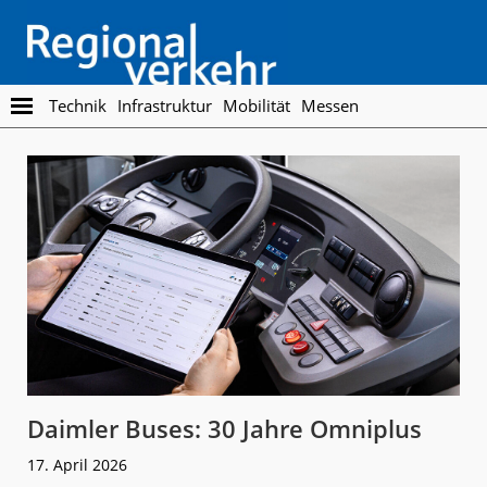
Skip
Skip
to
to
main
footer
content
Regionalverkehr
Die
Technik
Infrastruktur
Mobilität
Messen
Fachzeitschrift
für
den
Öffentlichen
Personennahverkehr
Daimler Buses: 30 Jahre Omniplus
17. April 2026