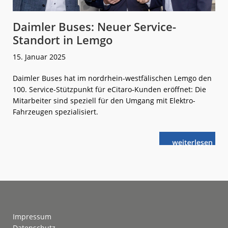
Daimler Buses: Neuer Service-
Standort in Lemgo
15. Januar 2025
Daimler Buses hat im nordrhein-westfälischen Lemgo den
100. Service-Stützpunkt für eCitaro‑Kunden eröffnet: Die
Mitarbeiter sind speziell für den Umgang mit Elektro-
Fahrzeugen spezialisiert.
weiterlese
Daimler
n
Buses:
Neuer
Service-
Standort
in
Lemgo
Footer
Impressum
Datenschutz