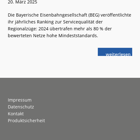
20. März 2025
Die Bayerische Eisenbahngesellschaft (BEG) veröffentlichte
ihr jährliches Ranking zur Servicequalität der
Regionalzüge: 2024 übertrafen mehr als 80 % der
bewerteten Netze hohe Mindeststandards.
weiterlese
Bayern:
n
Qualität
der
Regionalzüge
auf
hohem
Niveau
Footer
Impressum
Datenschutz
Kontakt
Produktsicherheit