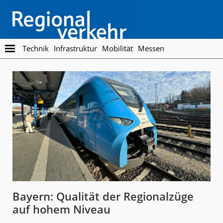
Skip
Skip
to
to
main
footer
content
Regionalverkehr
Die
Technik
Infrastruktur
Mobilität
Messen
Fachzeitschrift
für
den
Öffentlichen
Personennahverkehr
Bayern: Qualität der Regionalzüge
auf hohem Niveau