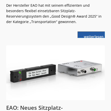
Der Hersteller EAO hat mit seinem effizienten und
besonders flexibel einsetzbaren Sitzplatz-
Reservierungssystem den „Good Design® Award 2025“ in
der Kategorie „Transportation“ gewonnen.
weiterlese
Good
n
Design
Award
2025
für
EAO
EAO: Neues Sitzplatz-