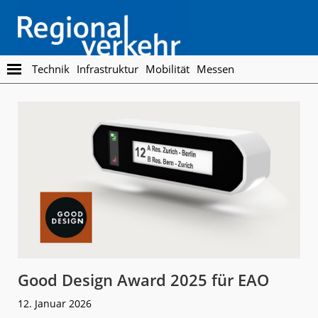
Skip
Skip
to
to
main
footer
content
Regionalverkehr
Die
Technik
Infrastruktur
Mobilität
Messen
Fachzeitschrift
für
den
Öffentlichen
Personennahverkehr
Good Design Award 2025 für EAO
12. Januar 2026