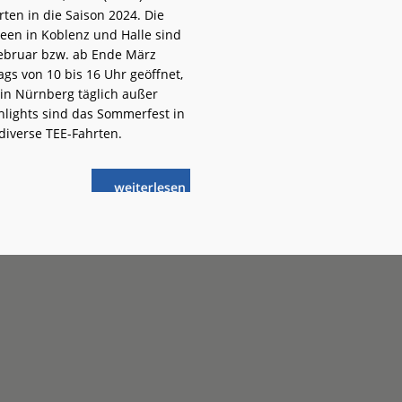
ten in die Saison 2024. Die
en in Koblenz und Halle sind
Februar bzw. ab Ende März
gs von 10 bis 16 Uhr geöffnet,
n Nürnberg täglich außer
hlights sind das Sommerfest in
diverse TEE-Fahrten.
weiterlese
Koblenz:
n
Saisonstart
im
DB Museum