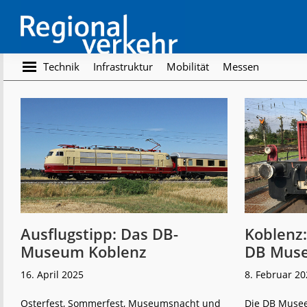
Skip
Skip
to
to
main
footer
content
Regionalverkehr
Die
Technik
Infrastruktur
Mobilität
Messen
Fachzeitschrift
für
den
Öffentlichen
Personennahverkehr
Ausflugstipp: Das DB-
Koblenz:
Museum Koblenz
DB Mus
16. April 2025
8. Februar 20
Osterfest, Sommerfest, Museumsnacht und
Die DB Musee