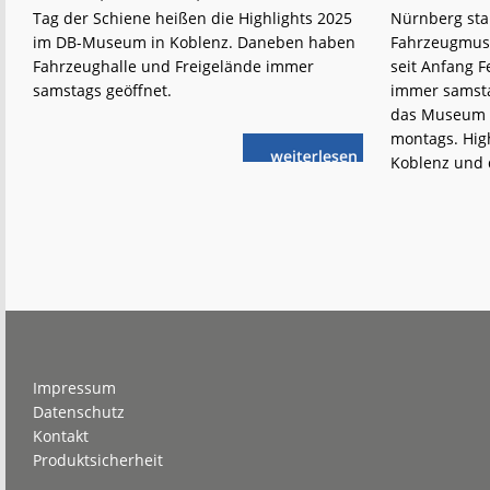
Tag der Schiene heißen die Highlights 2025
Nürnberg star
im DB-Museum in Koblenz. Daneben haben
Fahrzeugmuse
Fahrzeughalle und Freigelände immer
seit Anfang 
samstags geöffnet.
immer samsta
das Museum i
montags. Hig
weiterlese
Koblenz und 
Ausflugstipp:
n
Das
DB-
Museum
Koblenz
Footer
Impressum
Datenschutz
Kontakt
Produktsicherheit