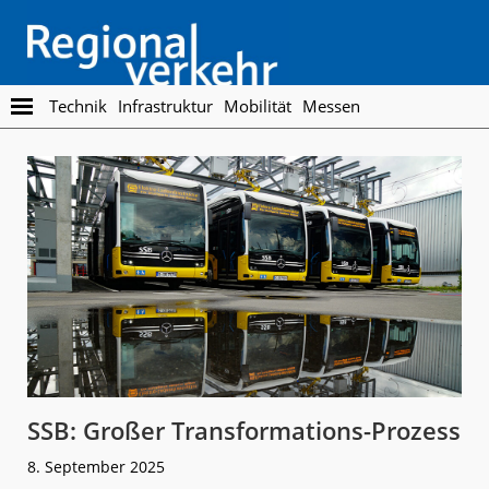
Skip
Skip
to
to
main
footer
content
Regionalverkehr
Die
Technik
Infrastruktur
Mobilität
Messen
Fachzeitschrift
für
den
Öffentlichen
Personennahverkehr
SSB: Großer Transformations-Prozess
8. September 2025