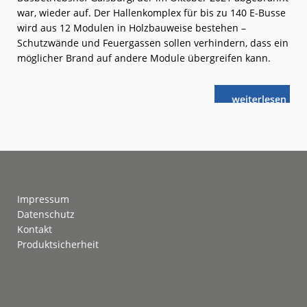
war, wieder auf. Der Hallenkomplex für bis zu 140 E-Busse
wird aus 12 Modulen in Holzbauweise bestehen –
Schutzwände und Feuergassen sollen verhindern, dass ein
möglicher Brand auf andere Module übergreifen kann.
weiterlese
SSB:
n
Neuer
Busbetriebsh
in
Stuttgart-
Gaisburg
Footer
Impressum
Datenschutz
Kontakt
Produktsicherheit