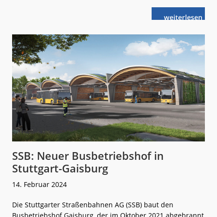
weiterlese
SSB:
n
60. Stadler-
Stadtbahn
getauft
SSB: Neuer Busbetriebshof in
Stuttgart-Gaisburg
14. Februar 2024
Die Stuttgarter Straßenbahnen AG (SSB) baut den
Busbetriebshof Gaisburg, der im Oktober 2021 abgebrannt