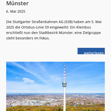
Münster
6. Mai 2025
Die Stuttgarter Straßenbahnen AG (SSB) haben am 5. Mai
2025 die Ortsbus-Linie 59 eingeweiht: Ein Kleinbus
erschließt nun den Stadtbezirk Münster, eine Zielgruppe
steht besonders im Fokus.
weiterlese
SSB:
n
Neuer
Ortsbus
in
Stuttgart-
Münster