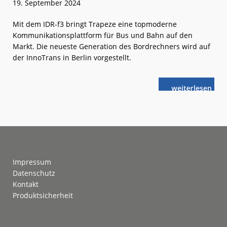
19. September 2024
Mit dem IDR-f3 bringt Trapeze eine topmoderne
Kommunikationsplattform für Bus und Bahn auf den
Markt. Die neueste Generation des Bordrechners wird auf
der InnoTrans in Berlin vorgestellt.
weiterlese
Trapeze:
n
Neuer
Bordrechner
auf
der
InnoTrans
Footer
Impressum
Datenschutz
Kontakt
Produktsicherheit