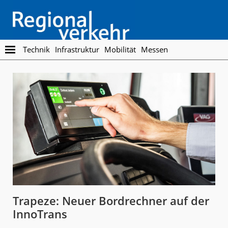
Skip
Skip
to
to
main
footer
content
Regionalverkehr
Die
Technik
Infrastruktur
Mobilität
Messen
Fachzeitschrift
für
den
Öffentlichen
Personennahverkehr
Trapeze: Neuer Bordrechner auf der
InnoTrans