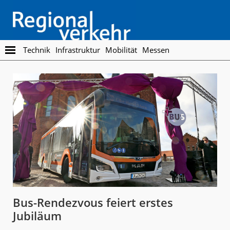
Skip
Skip
to
to
main
footer
content
Regionalverkehr
Die
Technik
Infrastruktur
Mobilität
Messen
Fachzeitschrift
für
den
Öffentlichen
Personennahverkehr
Bus-Rendezvous feiert erstes
Jubiläum