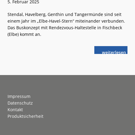
5. Februar 2025
Stendal, Havelberg, Genthin und Tangermünde sind seit
einem Jahr im „Elbe-Havel-Stern“ miteinander verbunden.
Das Buskonzept mit Rendezvous-Haltestelle in Fischbeck
(Elbe) kommt an.
weiterlese
Bus-
n
Rendezvous
feiert
erstes
Jubiläum
Footer
Impressum
Datenschutz
Kontakt
Produktsicherheit