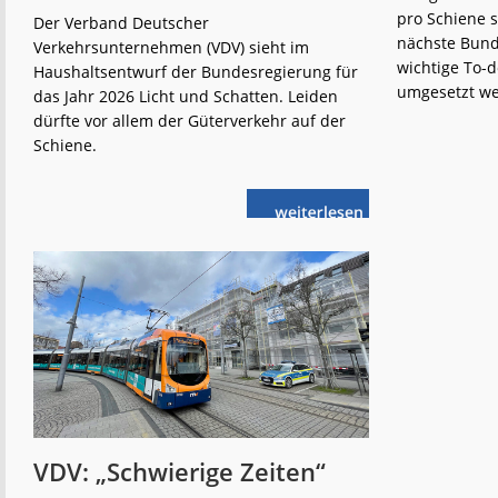
pro Schiene s
Der Verband Deutscher
nächste Bund
Verkehrsunternehmen (VDV) sieht im
wichtige To-d
Haushaltsentwurf der Bundesregierung für
umgesetzt w
das Jahr 2026 Licht und Schatten. Leiden
dürfte vor allem der Güterverkehr auf der
Schiene.
weiterlese
VDV
n
fordert
Nachbesserungen
im
Bundeshaushalt
2026
VDV: „Schwierige Zeiten“