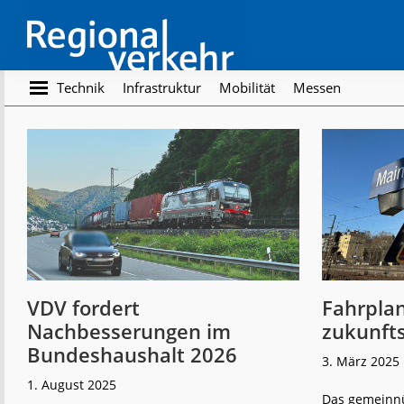
Skip
Skip
to
to
main
footer
content
Regionalverkehr
Die
Technik
Infrastruktur
Mobilität
Messen
Fachzeitschrift
für
den
Öffentlichen
Personennahverkehr
VDV fordert
Fahrplan
Nachbesserungen im
zukunfts
Bundeshaushalt 2026
3. März 2025
1. August 2025
Das gemeinnü