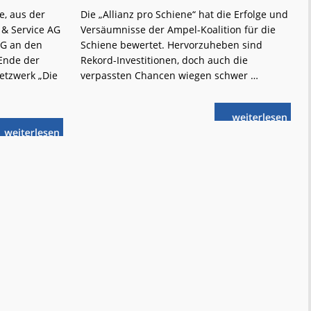
e, aus der
Die „Allianz pro Schiene“ hat die Erfolge und
 & Service AG
Versäumnisse der Ampel-Koalition für die
AG an den
Schiene bewertet. Hervorzuheben sind
 Ende der
Rekord-Investitionen, doch auch die
etzwerk „Die
verpassten Chancen wiegen schwer …
weiterlese
Ampel-
n
Bilanz:
weiterlese
Wichtige
Ein
n
Weichen
Jahr
für
DB InfraGO:
die
„Weiter-
Zukunft
so-
gestellt
Experiment“
gescheitert