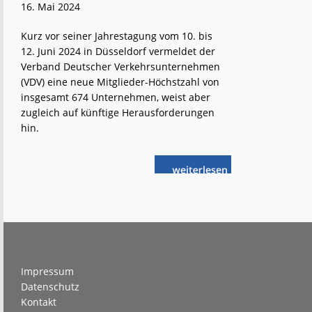
16. Mai 2024
Kurz vor seiner Jahrestagung vom 10. bis
12. Juni 2024 in Düsseldorf vermeldet der
Verband Deutscher Verkehrsunternehmen
(VDV) eine neue Mitglieder-Höchstzahl von
insgesamt 674 Unternehmen, weist aber
zugleich auf künftige Herausforderungen
hin.
weiterlese
VDV:
n
„Schwierige
Zeiten“
Footer
Impressum
Datenschutz
Kontakt