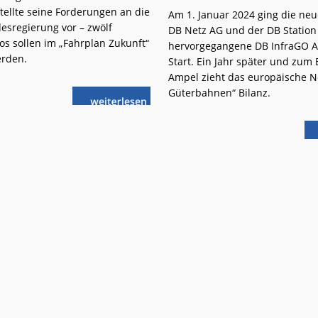
tellte seine Forderungen an die
Am 1. Januar 2024 ging die neu
esregierung vor – zwölf
DB Netz AG und der DB Station
os sollen im „Fahrplan Zukunft“
hervorgegangene DB InfraGO 
erden.
Start. Ein Jahr später und zum
Ampel zieht das europäische N
Güterbahnen“ Bilanz.
weiterlese
Fahrplan
n
für
eine
zukunftsfähige
Schiene