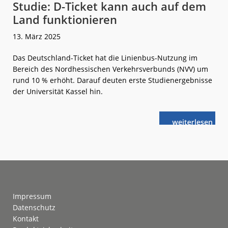
Studie: D-Ticket kann auch auf dem
Land funktionieren
13. März 2025
Das Deutschland-Ticket hat die Linienbus-Nutzung im
Bereich des Nordhessischen Verkehrsverbunds (NVV) um
rund 10 % erhöht. Darauf deuten erste Studienergebnisse
der Universität Kassel hin.
weiterlese
Studie:
n
D-
Ticket
kann
auch
auf
dem
Land
funktionieren
Footer
Impressum
Datenschutz
Kontakt