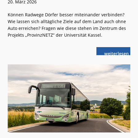
20. März 2026
Können Radwege Dörfer besser miteinander verbinden?
Wie lassen sich alltägliche Ziele auf dem Land auch ohne
Auto erreichen? Fragen wie diese stehen im Zentrum des
Projekts „ProvinzNETZ“ der Universität Kassel.
weiterlese
ProvinzNETZ:
n
Kurze
(Rad-)Wege
im
ländlichen
Raum