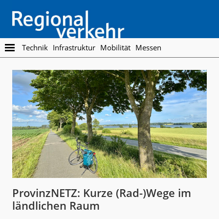
Skip
Skip
to
to
main
footer
content
Regionalverkehr
Die
Technik
Infrastruktur
Mobilität
Messen
Fachzeitschrift
für
den
Öffentlichen
Personennahverkehr
ProvinzNETZ: Kurze (Rad-)Wege im
ländlichen Raum