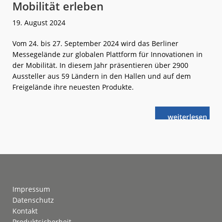
Mobilität erleben
19. August 2024
Vom 24. bis 27. September 2024 wird das Berliner
Messegelände zur globalen Plattform für Innovationen in
der Mobilität. In diesem Jahr präsentieren über 2900
Aussteller aus 59 Ländern in den Hallen und auf dem
Freigelände ihre neuesten Produkte.
weiterlese
InnoTrans
n
2024:
Die
Zukunft
der
Mobilität
erleben
Footer
Impressum
Datenschutz
Kontakt
Produktsicherheit