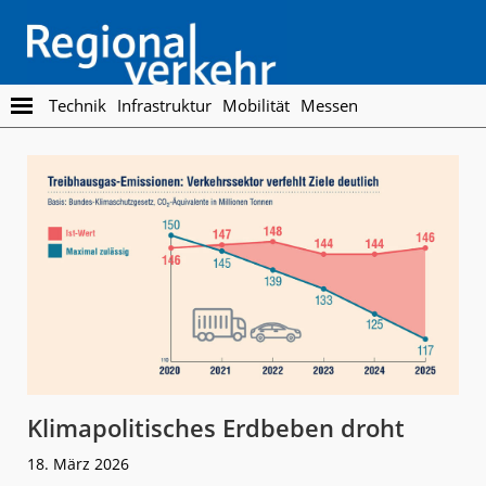
Skip
Skip
to
to
main
footer
content
Regionalverkehr
Die
Technik
Infrastruktur
Mobilität
Messen
Fachzeitschrift
für
den
Öffentlichen
Personennahverkehr
Klimapolitisches Erdbeben droht
18. März 2026