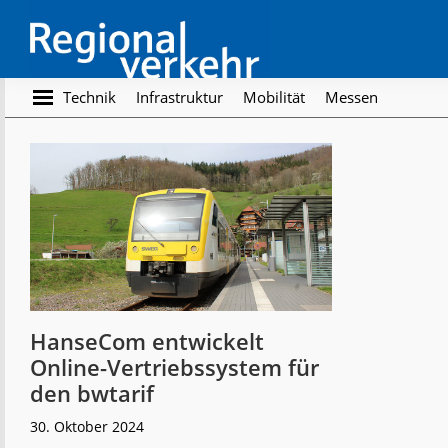
Skip
Skip
to
to
main
footer
content
Regionalverkehr
Die
Technik
Infrastruktur
Mobilität
Messen
Fachzeitschrift
für
den
Öffentlichen
Personennahverkehr
HanseCom entwickelt
Online-Vertriebssystem für
den bwtarif
30. Oktober 2024