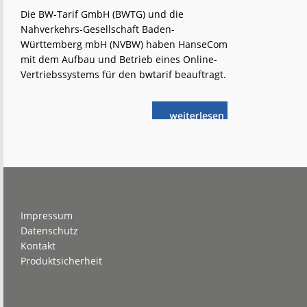
Die BW-Tarif GmbH (BWTG) und die
Nahverkehrs-Gesellschaft Baden-
Württemberg mbH (NVBW) haben HanseCom
mit dem Aufbau und Betrieb eines Online-
Vertriebssystems für den bwtarif beauftragt.
weiterlese
HanseCom
n
entwickelt
Online-
Vertriebssystem
für
den
bwtarif
Footer
Impressum
Datenschutz
Kontakt
Produktsicherheit