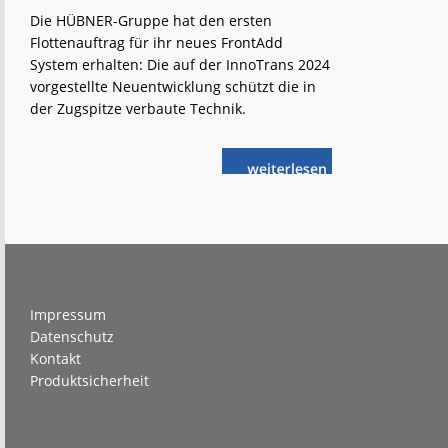
Die HÜBNER-Gruppe hat den ersten
Flottenauftrag für ihr neues FrontAdd
System erhalten: Die auf der InnoTrans 2024
vorgestellte Neuentwicklung schützt die in
der Zugspitze verbaute Technik.
weiterlese
FrontAdd
n
System:
Erster
Auftrag
für
HÜBNER-
Neuheit
Footer
Impressum
Datenschutz
Kontakt
Produktsicherheit