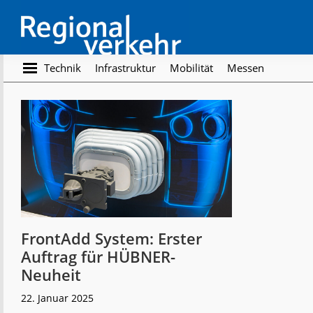
Skip
Skip
to
to
main
footer
content
Regionalverkehr
Die
Technik
Infrastruktur
Mobilität
Messen
Fachzeitschrift
für
den
Öffentlichen
Personennahverkehr
FrontAdd System: Erster
Auftrag für HÜBNER-
Neuheit
22. Januar 2025