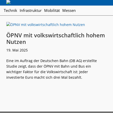
Skip
Skip
Skip
Regionalverkehr
to
to
to
Die
Technik
Infrastruktur
Mobilität
Messen
primary
main
footer
Fachzeitschrift
navigation
content
für
den
Öffentlichen
ÖPNV mit volkswirtschaftlich hohem
Personennahverkehr
Nutzen
19. Mai 2025
Eine im Auftrag der Deutschen Bahn (DB AG) erstellte
Studie zeigt, dass der ÖPNV mit Bahn und Bus ein
wichtiger Faktor für die Volkswirtschaft ist: Jeder
investierte Euro macht sich drei Mal bezahlt.
weiterlese
ÖPNV
n
mit
volkswirtschaf
hohem
Nutzen