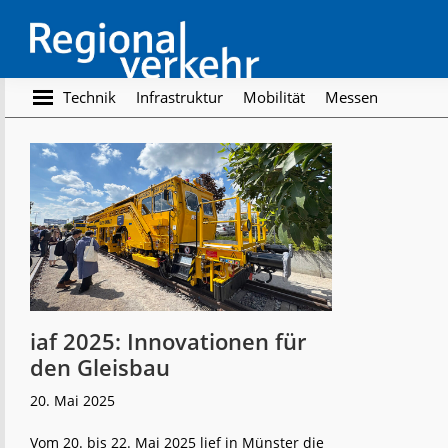
Skip
Skip
to
to
main
footer
content
Regionalverkehr
Die
Technik
Infrastruktur
Mobilität
Messen
Fachzeitschrift
für
den
Öffentlichen
Personennahverkehr
iaf 2025: Innovationen für
den Gleisbau
20. Mai 2025
Vom 20. bis 22. Mai 2025 lief in Münster die