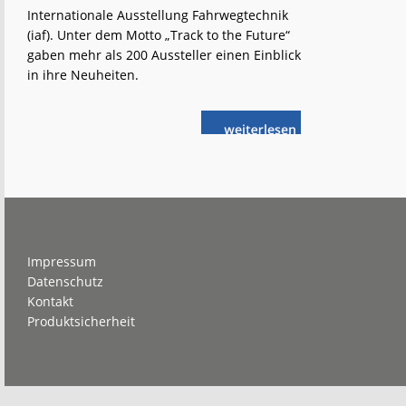
Internationale Ausstellung Fahrwegtechnik
(iaf). Unter dem Motto „Track to the Future“
gaben mehr als 200 Aussteller einen Einblick
in ihre Neuheiten.
weiterlese
iaf
n
2025:
Innovationen
für
den
Gleisbau
Footer
Impressum
Datenschutz
Kontakt
Produktsicherheit