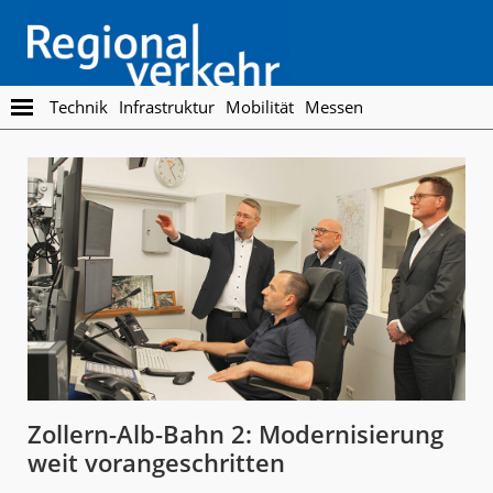
Skip
Skip
to
to
main
footer
content
Regionalverkehr
Die
Technik
Infrastruktur
Mobilität
Messen
Fachzeitschrift
für
den
Öffentlichen
Personennahverkehr
Zollern-Alb-Bahn 2: Modernisierung
weit vorangeschritten