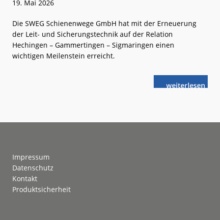
19. Mai 2026
Die SWEG Schienenwege GmbH hat mit der Erneuerung
der Leit- und Sicherungstechnik auf der Relation
Hechingen – Gammertingen – Sigmaringen einen
wichtigen Meilenstein erreicht.
weiterlese
Zollern-
n
Alb-
Bahn 2:
Modernisieru
weit
vorangeschrit
Footer
Impressum
Datenschutz
Kontakt
Produktsicherheit