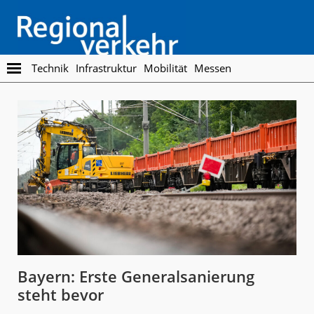
Skip
Skip
to
to
main
footer
content
Regionalverkehr
Die
Technik
Infrastruktur
Mobilität
Messen
Fachzeitschrift
für
den
Öffentlichen
Personennahverkehr
Bayern: Erste Generalsanierung
steht bevor