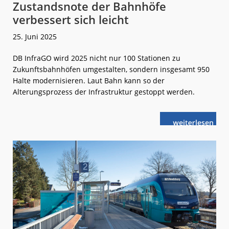
Zustandsnote der Bahnhöfe
verbessert sich leicht
25. Juni 2025
DB InfraGO wird 2025 nicht nur 100 Stationen zu
Zukunftsbahnhöfen umgestalten, sondern insgesamt 950
Halte modernisieren. Laut Bahn kann so der
Alterungsprozess der Infrastruktur gestoppt werden.
weiterlese
Zustandsnote
n
der
Bahnhöfe
verbessert
sich
leicht