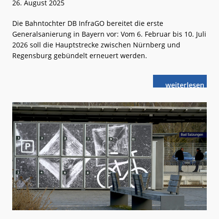
26. August 2025
Die Bahntochter DB InfraGO bereitet die erste
Generalsanierung in Bayern vor: Vom 6. Februar bis 10. Juli
2026 soll die Hauptstrecke zwischen Nürnberg und
Regensburg gebündelt erneuert werden.
weiterlese
Bayern:
n
Erste
Generalsanie
steht
bevor