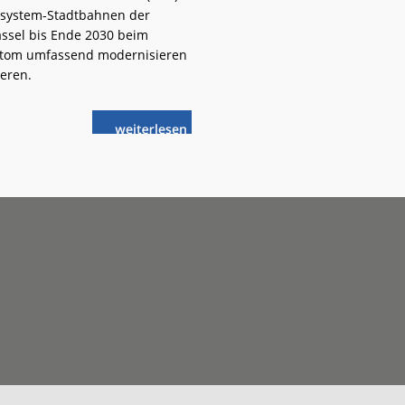
eisystem-Stadtbahnen der
ssel bis Ende 2030 beim
lstom umfassend modernisieren
eren.
weiterlese
RegioTram
n
Kassel
im
märchenhaften
Design