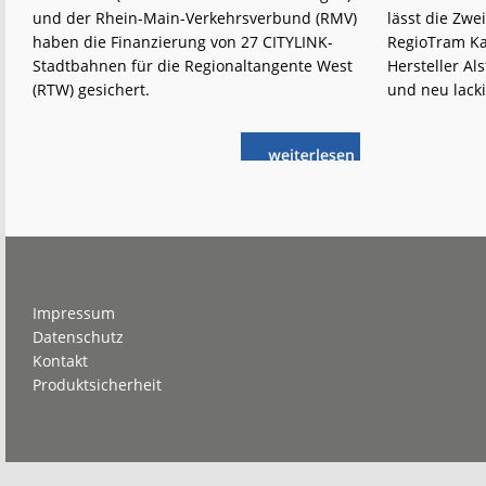
und der Rhein-Main-Verkehrsverbund (RMV)
lässt die Zw
haben die Finanzierung von 27 CITYLINK-
RegioTram Ka
Stadtbahnen für die Regionaltangente West
Hersteller A
(RTW) gesichert.
und neu lacki
weiterlese
RTW:
n
Finanzierung
der
Fahrzeuge
steht
Footer
Impressum
Datenschutz
Kontakt
Produktsicherheit