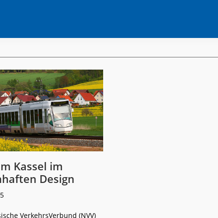
am Kassel im
haften Design
25
ische VerkehrsVerbund (NVV)