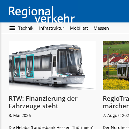
Skip
Skip
to
to
main
footer
content
Regionalverkehr
Die
Technik
Infrastruktur
Mobilität
Messen
Fachzeitschrift
für
den
Öffentlichen
Personennahverkehr
RTW: Finanzierung der
RegioTr
Fahrzeuge steht
märchen
8. Mai 2026
7. August 20
Die Helaba (Landesbank Hessen-Thüringen)
Der Nordhess