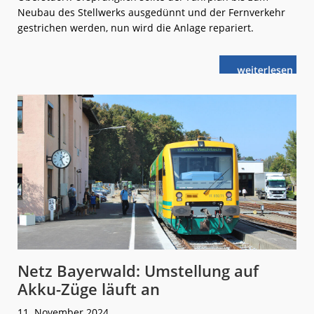
Neubau des Stellwerks ausgedünnt und der Fernverkehr
gestrichen werden, nun wird die Anlage repariert.
weiterlese
Stellwerk
n
Oberstdorf:
Kabel-
Schaden
kann
behoben
werden
Netz Bayerwald: Umstellung auf
Akku-Züge läuft an
11. November 2024