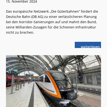
15. November 2024
Das europäische Netzwerk „Die Güterbahnen“ fordert die
Deutsche Bahn (DB AG) zu einer verlässlicheren Planung
bei den Korridor-Sanierungen auf und mahnt den Bund,
seine Milliarden-Zusagen für die Schienen-Infrastruktur
nicht zu brechen.
weiterlese
Korridor-
n
Sanierungen:
Echte
Herausforder
kommen
noch