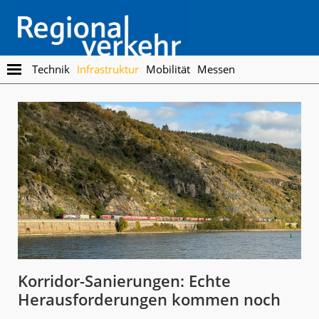
Skip
Skip
to
to
main
footer
content
Regionalverkehr
Die
Technik
Infrastruktur
Mobilität
Messen
Fachzeitschrift
für
den
Öffentlichen
Personennahverkehr
Korridor-Sanierungen: Echte
Herausforderungen kommen noch