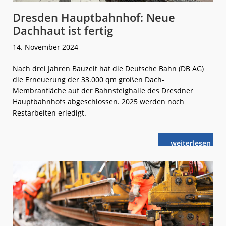
Dresden Hauptbahnhof: Neue
Dachhaut ist fertig
14. November 2024
Nach drei Jahren Bauzeit hat die Deutsche Bahn (DB AG)
die Erneuerung der 33.000 qm großen Dach-
Membranfläche auf der Bahnsteighalle des Dresdner
Hauptbahnhofs abgeschlossen. 2025 werden noch
Restarbeiten erledigt.
weiterlese
Dresden
n
Hauptbahnhof
Neue
Dachhaut
ist
fertig