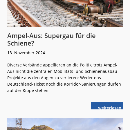
Ampel-Aus: Supergau für die
Schiene?
13. November 2024
Diverse Verbände appellieren an die Politik, trotz Ampel-
Aus nicht die zentralen Mobilitäts- und Schienenausbau-
Projekte aus den Augen zu verlieren: Weder das
Deutschland-Ticket noch die Korridor-Sanierungen dürfen
auf der Kippe stehen.
weiterlese
Ampel-
n
Aus:
Supergau
für
die
Schiene?