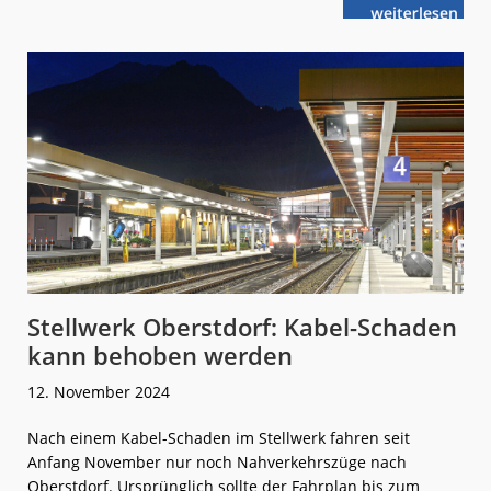
weiterlese
Ahrtalbahn:
n
Erste
Eisenbahn-
Brücke
positioniert
Stellwerk Oberstdorf: Kabel-Schaden
kann behoben werden
12. November 2024
Nach einem Kabel-Schaden im Stellwerk fahren seit
Anfang November nur noch Nahverkehrszüge nach
Oberstdorf. Ursprünglich sollte der Fahrplan bis zum