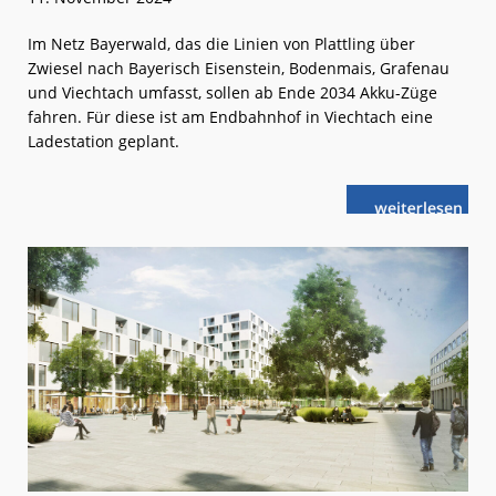
Im Netz Bayerwald, das die Linien von Plattling über
Zwiesel nach Bayerisch Eisenstein, Bodenmais, Grafenau
und Viechtach umfasst, sollen ab Ende 2034 Akku-Züge
fahren. Für diese ist am Endbahnhof in Viechtach eine
Ladestation geplant.
weiterlese
Netz
n
Bayerwald:
Umstellung
auf
Akku-
Züge
läuft
an