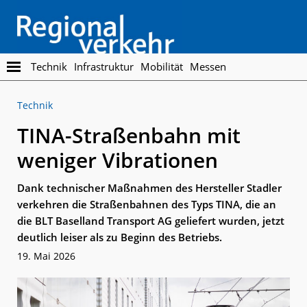
Skip
Skip
to
to
main
footer
content
Regionalverkehr
Die
Technik
Infrastruktur
Mobilität
Messen
Fachzeitschrift
für
Technik
den
Öffentlichen
TINA-Straßenbahn mit
Personennahverkehr
weniger Vibrationen
Dank technischer Maßnahmen des Hersteller Stadler
verkehren die Straßenbahnen des Typs TINA, die an
die BLT Baselland Transport AG geliefert wurden, jetzt
deutlich leiser als zu Beginn des Betriebs.
19. Mai 2026