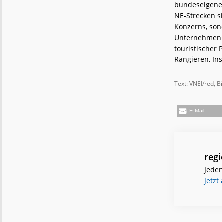
bundeseigenen
NE-Strecken s
Konzerns, son
Unternehmen o
touristischer 
Rangieren, Ins
Text: VNEI/red, B
E-Mail
reg
Jeden
Jetzt