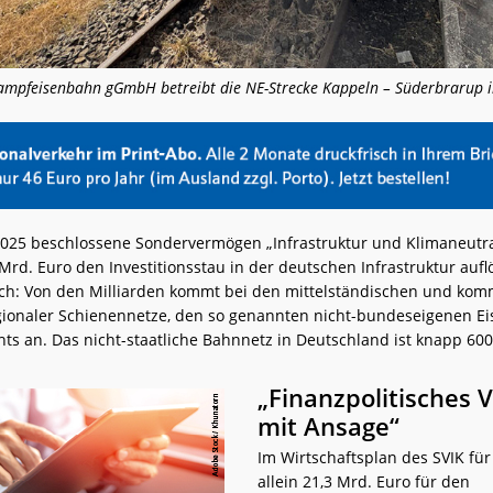
ampfeisenbahn gGmbH betreibt die NE-Strecke Kappeln – Süderbrarup im
025 beschlossene Sondervermögen „Infrastruktur und Klimaneutrali
 Mrd. Euro den Investitionsstau in der deutschen Infrastruktur aufl
sich: Von den Milliarden kommt bei den mittelständischen und ko
gionaler Schienennetze, den so genannten nicht-bundeseigenen 
chts an. Das nicht-staatliche Bahnnetz in Deutschland ist knapp 60
„Finanzpolitisches 
mit Ansage“
Im Wirtschaftsplan des SVIK für
allein 21,3 Mrd. Euro für den