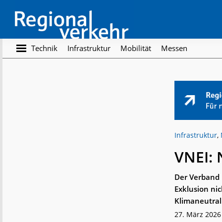
Skip
Skip
to
to
main
footer
content
Regionalverkehr
Die
Technik
Infrastruktur
Mobilität
Messen
Fachzeitschrift
für
den
Öffentlichen
Personennahverkehr
Infrastruktur
,
VNEI: 
Der Verband n
Exklusion ni
Klimaneutrali
27. März 2026