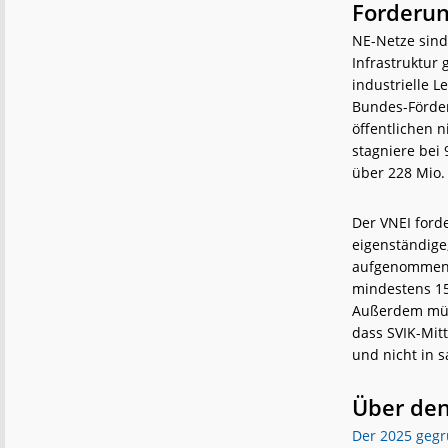
Forderun
NE-Netze sind
Infrastruktur 
industrielle L
Bundes-Förder
öffentlichen 
stagniere bei
über 228 Mio.
Der VNEI forde
eigenständige
aufgenommen w
mindestens 15
Außerdem müss
dass SVIK-Mit
und nicht in 
Über den
Der 2025 gegr