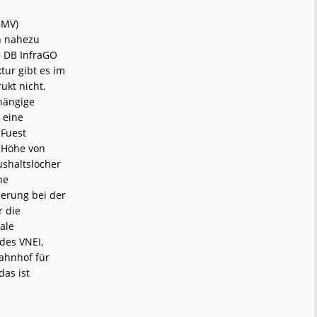
BMV)
en nahezu
e DB InfraGO
ktur gibt es im
ukt nicht.
hängige
 eine
 Fuest
n Höhe von
ushaltslöcher
ne
uerung bei der
r die
ale
des VNEI,
bahnhof für
as ist