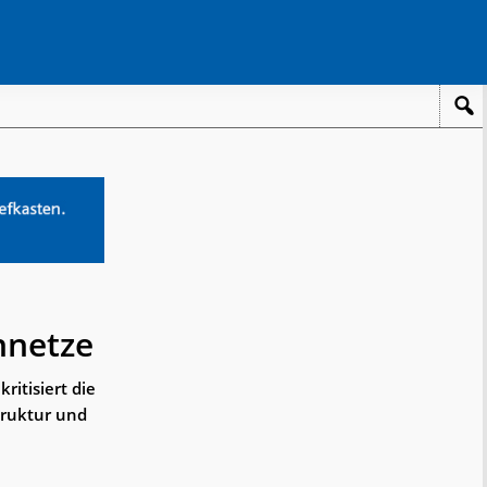
nnetze
itisiert die
truktur und