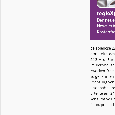
beispiellose Z
ermittelte, d
24,3 Mrd. Euro
im Kernhausha
Zweckentfremd
so genannten L
Pflanzung von
Eisenbahnstre
urteilte am 2
konsumtive Ha
finanzpolitisc