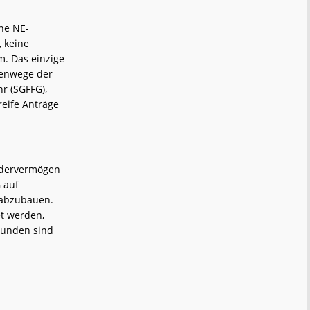
ne NE-
, keine
m. Das einzige
nenwege der
r (SGFFG),
eife Anträge
ondervermögen
 auf
 abzubauen.
t werden,
bunden sind