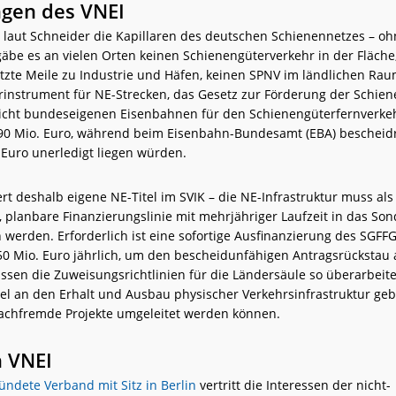
gen des VNEI
 laut Schneider die Kapillaren des deutschen Schienennetzes – oh
gäbe es an vielen Orten keinen Schienengüterverkehr in der Fläche
etzte Meile zu Industrie und Häfen, keinen SPNV im ländlichen Rau
instrument für NE-Strecken, das Gesetz zur Förderung der Schie
nicht bundeseigenen Eisenbahnen für den Schienengüterfernverkeh
 90 Mio. Euro, während beim Eisenbahn-Bundesamt (EBA) bescheidr
 Euro unerledigt liegen würden.
rt deshalb eigene NE-Titel im SVIK – die NE-Infrastruktur muss als
, planbare Finanzierungslinie mit mehrjähriger Laufzeit in das S
erden. Erforderlich ist eine sofortige Ausfinanzierung des SGFFG
0 Mio. Euro jährlich, um den bescheidunfähigen Antragsrückstau
en die Zuweisungsrichtlinien für die Ländersäule so überarbeite
tel an den Erhalt und Ausbau physischer Verkehrsinfrastruktur ge
sachfremde Projekte umgeleitet werden können.
 VNEI
ündete Verband mit Sitz in Berlin
vertritt die Interessen der nicht-