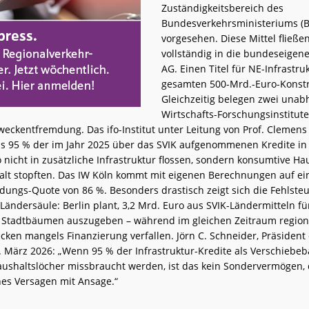
Zuständigkeitsbereich des
Bundesverkehrsministeriums (
vorgesehen. Diese Mittel fließ
vollständig in die bundeseigen
AG. Einen Titel für NE-Infrastru
gesamten 500-Mrd.-Euro-Konstr
Gleichzeitig belegen zwei unab
Wirtschafts-Forschungsinstitute
weckentfremdung. Das ifo-Institut unter Leitung von Prof. Clemens
ass 95 % der im Jahr 2025 über das SVIK aufgenommenen Kredite i
 nicht in zusätzliche Infrastruktur flossen, sondern konsumtive Ha
lt stopften. Das IW Köln kommt mit eigenen Berechnungen auf ei
ungs-Quote von 86 %. Besonders drastisch zeigt sich die Fehlste
ändersäule: Berlin plant, 3,2 Mrd. Euro aus SVIK-Ländermitteln fü
 Stadtbäumen auszugeben – während im gleichen Zeitraum region
cken mangels Finanzierung verfallen. Jörn C. Schneider, Präsident 
4. März 2026: „Wenn 95 % der Infrastruktur-Kredite als Verschiebe
ushaltslöcher missbraucht werden, ist das kein Sondervermögen, d
hes Versagen mit Ansage.“