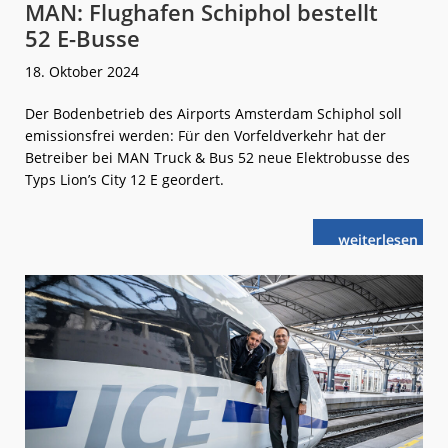
MAN: Flughafen Schiphol bestellt
52 E-Busse
18. Oktober 2024
Der Bodenbetrieb des Airports Amsterdam Schiphol soll
emissionsfrei werden: Für den Vorfeldverkehr hat der
Betreiber bei MAN Truck & Bus 52 neue Elektrobusse des
Typs Lion’s City 12 E geordert.
weiterlese
MAN:
n
Flughafen
Schiphol
bestellt
52 E-
Busse