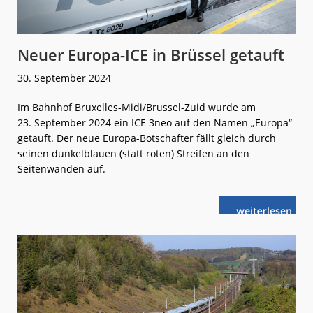
Neuer Europa-ICE in Brüssel getauft
30. September 2024
Im Bahnhof Bruxelles-Midi/Brussel-Zuid wurde am
23. September 2024 ein ICE 3neo auf den Namen „Europa“
getauft. Der neue Europa-Botschafter fällt gleich durch
seinen dunkelblauen (statt roten) Streifen an den
Seitenwänden auf.
weiterlese
Neuer
n
Europa-
ICE
in
Brüssel
getauft