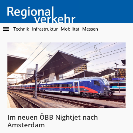
Skip
Skip
to
to
main
footer
content
Regionalverkehr
Die
Technik
Infrastruktur
Mobilität
Messen
Fachzeitschrift
für
den
Öffentlichen
Personennahverkehr
Im neuen ÖBB Nightjet nach
Amsterdam