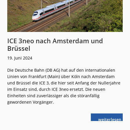
ICE 3neo nach Amsterdam und
Brüssel
19. Juni 2024
Die Deutsche Bahn (DB AG) hat auf den internationalen
Linien von Frankfurt (Main) über Köln nach Amsterdam
und Brüssel die ICE 3, die hier seit Anfang der Nullerjahre
im Einsatz sind, durch ICE 3neo ersetzt. Die neuen
Einheiten sind zuverlässiger als die störanfällig
gewordenen Vorgänger.
weiterlese
ICE 3neo
n
nach
Amsterdam
und