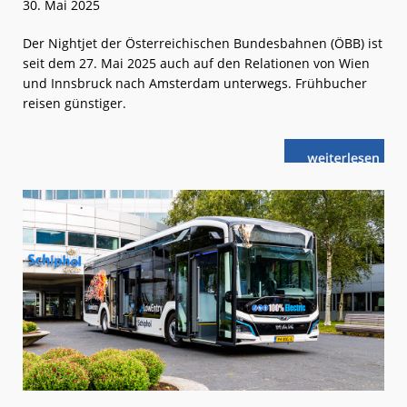
30. Mai 2025
Der Nightjet der Österreichischen Bundesbahnen (ÖBB) ist
seit dem 27. Mai 2025 auch auf den Relationen von Wien
und Innsbruck nach Amsterdam unterwegs. Frühbucher
reisen günstiger.
weiterlese
Im
n
neuen
ÖBB
Nightjet
nach
Amsterdam