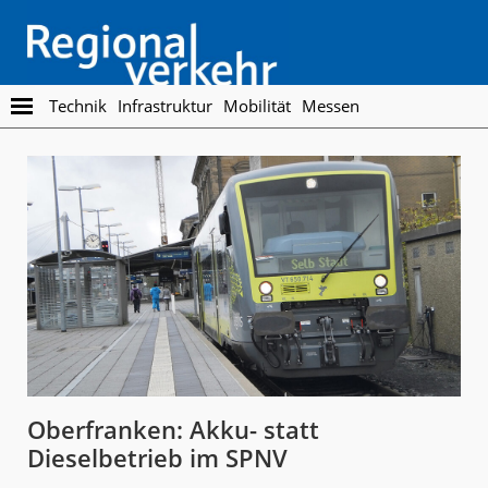
Skip
Skip
to
to
main
footer
content
Regionalverkehr
Die
Technik
Infrastruktur
Mobilität
Messen
Fachzeitschrift
für
den
Öffentlichen
Personennahverkehr
Oberfranken: Akku- statt
Dieselbetrieb im SPNV