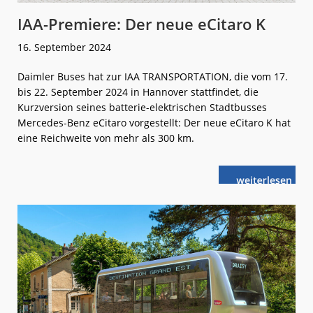
IAA-Premiere: Der neue eCitaro K
16. September 2024
Daimler Buses hat zur IAA TRANSPORTATION, die vom 17.
bis 22. September 2024 in Hannover stattfindet, die
Kurzversion seines batterie-elektrischen Stadtbusses
Mercedes-Benz eCitaro vorgestellt: Der neue eCitaro K hat
eine Reichweite von mehr als 300 km.
weiterlese
IAA-
n
Premiere:
Der
neue
eCitaro K