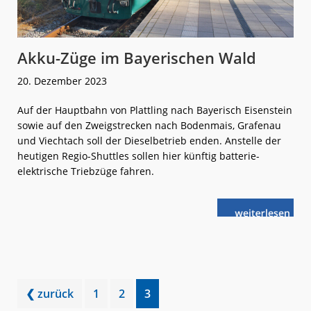
Akku-Züge im Bayerischen Wald
20. Dezember 2023
Auf der Hauptbahn von Plattling nach Bayerisch Eisenstein
sowie auf den Zweigstrecken nach Bodenmais, Grafenau
und Viechtach soll der Dieselbetrieb enden. Anstelle der
heutigen Regio-Shuttles sollen hier künftig batterie-
elektrische Triebzüge fahren.
weiterlese
Akku-
n
Züge
im
Bayerischen
Wald
Go
Go
Go
❮ zurück
1
2
3