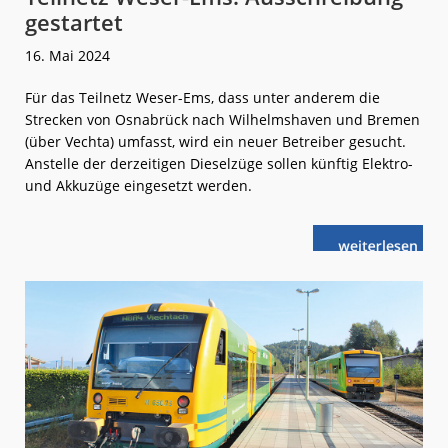
gestartet
16. Mai 2024
Für das Teilnetz Weser-Ems, dass unter anderem die
Strecken von Osnabrück nach Wilhelmshaven und Bremen
(über Vechta) umfasst, wird ein neuer Betreiber gesucht.
Anstelle der derzeitigen Dieselzüge sollen künftig Elektro-
und Akkuzüge eingesetzt werden.
weiterlese
Teilnetz
n
Weser-
Ems:
Ausschreibun
gestartet