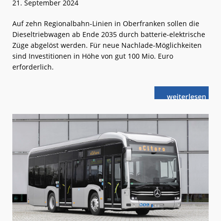
21. September 2024
Auf zehn Regionalbahn-Linien in Oberfranken sollen die
Dieseltriebwagen ab Ende 2035 durch batterie-elektrische
Züge abgelöst werden. Für neue Nachlade-Möglichkeiten
sind Investitionen in Höhe von gut 100 Mio. Euro
erforderlich.
weiterlese
Oberfranken:
n
Akku-
statt
Dieselbetrieb
im
SPNV