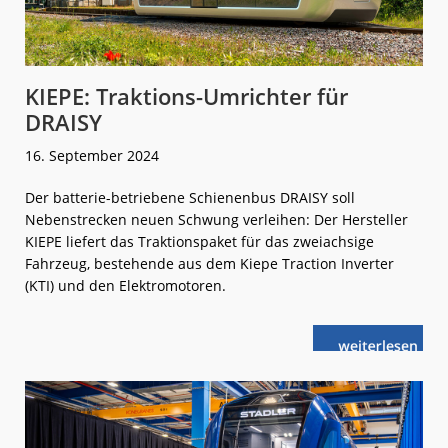
KIEPE: Traktions-Umrichter für
DRAISY
16. September 2024
Der batterie-betriebene Schienenbus DRAISY soll
Nebenstrecken neuen Schwung verleihen: Der Hersteller
KIEPE liefert das Traktionspaket für das zweiachsige
Fahrzeug, bestehende aus dem Kiepe Traction Inverter
(KTI) und den Elektromotoren.
weiterlese
KIEPE:
n
Traktions-
Umrichter
für
DRAISY