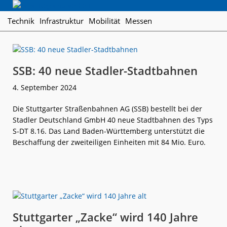
Skip
Skip
Skip
Regionalverkehr
to
to
to
Die
Technik
Infrastruktur
Mobilität
Messen
primary
main
footer
Fachzeitschrift
navigation
content
für
den
Öffentlichen
SSB: 40 neue Stadler-Stadtbahnen
Personennahverkehr
4. September 2024
Die Stuttgarter Straßenbahnen AG (SSB) bestellt bei der
Stadler Deutschland GmbH 40 neue Stadtbahnen des Typs
S-DT 8.16. Das Land Baden-Württemberg unterstützt die
Beschaffung der zweiteiligen Einheiten mit 84 Mio. Euro.
weiterlese
SSB:
n
40
neue
Stadler-
Stadtbahnen
Stuttgarter „Zacke“ wird 140 Jahre