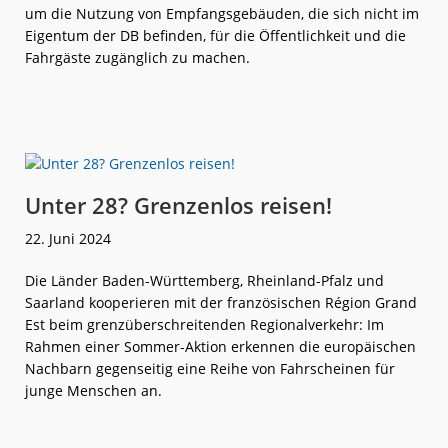
um die Nutzung von Empfangsgebäuden, die sich nicht im
Eigentum der DB befinden, für die Öffentlichkeit und die
Fahrgäste zugänglich zu machen.
weiterlese
BW
n
fördert
Kauf
und
Modernisieru
von
Stationen
Unter 28? Grenzenlos reisen!
22. Juni 2024
Die Länder Baden-Württemberg, Rheinland-Pfalz und
Saarland kooperieren mit der französischen Région Grand
Est beim grenzüberschreitenden Regionalverkehr: Im
Rahmen einer Sommer-Aktion erkennen die europäischen
Nachbarn gegenseitig eine Reihe von Fahrscheinen für
junge Menschen an.