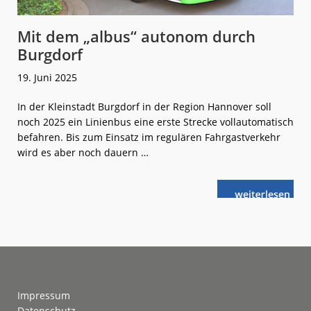
Mit dem „albus“ autonom durch
Burgdorf
19. Juni 2025
In der Kleinstadt Burgdorf in der Region Hannover soll
noch 2025 ein Linienbus eine erste Strecke vollautomatisch
befahren. Bis zum Einsatz im regulären Fahrgastverkehr
wird es aber noch dauern …
weiterlese
Mit
n
dem
„albus“
autonom
durch
Burgdorf
Footer
Impressum
Datenschutz