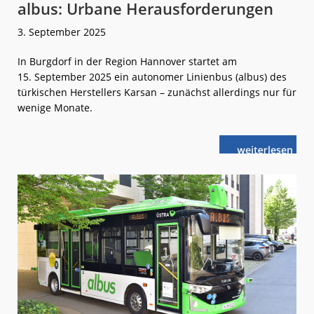
albus: Urbane Herausforderungen
3. September 2025
In Burgdorf in der Region Hannover startet am
15. September 2025 ein autonomer Linienbus (albus) des
türkischen Herstellers Karsan – zunächst allerdings nur für
wenige Monate.
weiterlese
albus:
n
Urbane
Herausforder