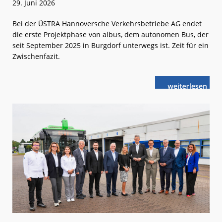
29. Juni 2026
Bei der ÜSTRA Hannoversche Verkehrsbetriebe AG endet
die erste Projektphase von albus, dem autonomen Bus, der
seit September 2025 in Burgdorf unterwegs ist. Zeit für ein
Zwischenfazit.
weiterlese
albus:
n
Positive
Bilanz
nach
erster
Projektphase