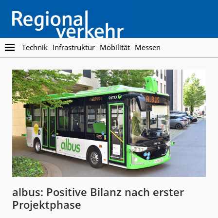
Skip
Skip
to
to
main
footer
content
Regionalverkehr
Die
Technik
Infrastruktur
Mobilität
Messen
Fachzeitschrift
für
den
Öffentlichen
Personennahverkehr
albus: Positive Bilanz nach erster
Projektphase