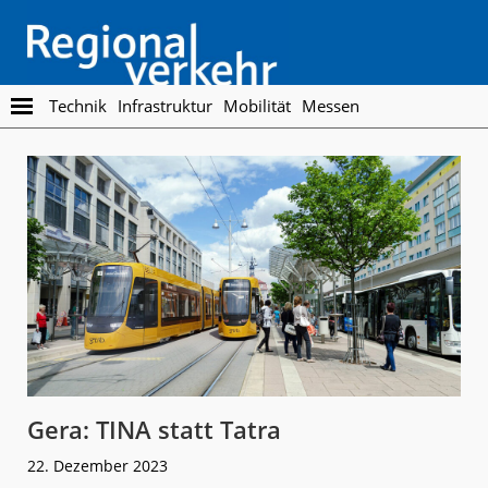
Skip
Skip
to
to
main
footer
content
Regionalverkehr
Die
Technik
Infrastruktur
Mobilität
Messen
Fachzeitschrift
für
den
Öffentlichen
Personennahverkehr
Gera: TINA statt Tatra
22. Dezember 2023