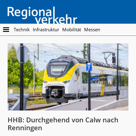
Skip
Skip
to
to
main
footer
content
Regionalverkehr
Die
Technik
Infrastruktur
Mobilität
Messen
Fachzeitschrift
für
den
Öffentlichen
Personennahverkehr
HHB: Durchgehend von Calw nach
Renningen