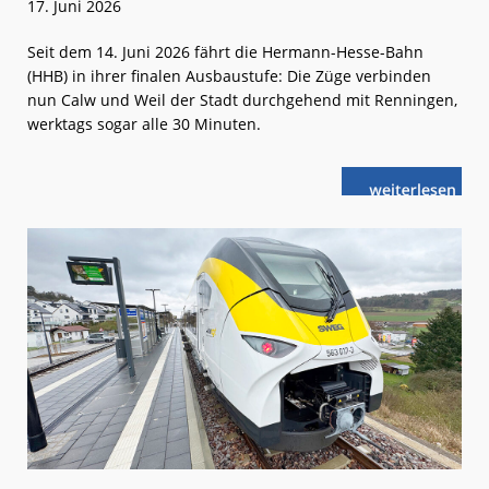
17. Juni 2026
Seit dem 14. Juni 2026 fährt die Hermann-Hesse-Bahn
(HHB) in ihrer finalen Ausbaustufe: Die Züge verbinden
nun Calw und Weil der Stadt durchgehend mit Renningen,
werktags sogar alle 30 Minuten.
weiterlese
HHB:
n
Durchgehend
von
Calw
nach
Renningen