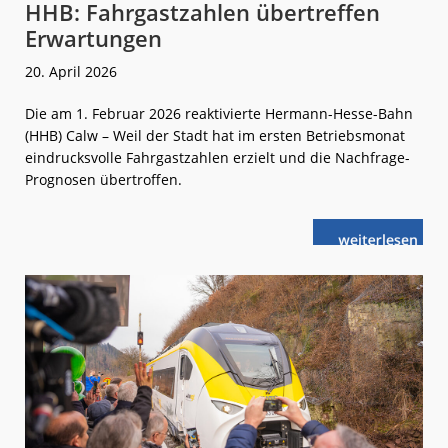
HHB: Fahrgastzahlen übertreffen
Erwartungen
20. April 2026
Die am 1. Februar 2026 reaktivierte Hermann-Hesse-Bahn
(HHB) Calw – Weil der Stadt hat im ersten Betriebsmonat
eindrucksvolle Fahrgastzahlen erzielt und die Nachfrage-
Prognosen übertroffen.
weiterlese
HHB:
n
Fahrgastzahle
übertreffen
Erwartungen