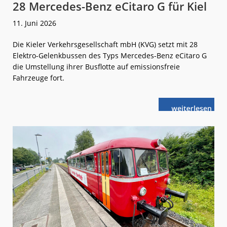
28 Mercedes-Benz eCitaro G für Kiel
11. Juni 2026
Die Kieler Verkehrsgesellschaft mbH (KVG) setzt mit 28
Elektro-Gelenkbussen des Typs Mercedes-Benz eCitaro G
die Umstellung ihrer Busflotte auf emissionsfreie
Fahrzeuge fort.
weiterlese
28
n
Mercedes-
Benz
eCitaro G
für
Kiel