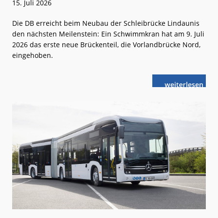
15. Juli 2026
Die DB erreicht beim Neubau der Schleibrücke Lindaunis
den nächsten Meilenstein: Ein Schwimmkran hat am 9. Juli
2026 das erste neue Brückenteil, die Vorlandbrücke Nord,
eingehoben.
weiterlese
Kiel –
n
Flensburg:
Baufortschritt
an
der
Schlei