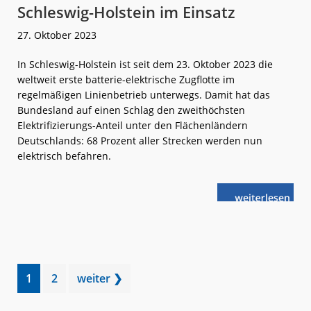
Schleswig-Holstein im Einsatz
27. Oktober 2023
In Schleswig-Holstein ist seit dem 23. Oktober 2023 die
weltweit erste batterie-elektrische Zugflotte im
regelmäßigen Linienbetrieb unterwegs. Damit hat das
Bundesland auf einen Schlag den zweithöchsten
Elektrifizierungs-Anteil unter den Flächenländern
Deutschlands: 68 Prozent aller Strecken werden nun
elektrisch befahren.
weiterlese
Stadler:
n
Neue
FLIRT
Akku
in
Schleswig-
Holstein
im
Einsatz
Go
Go
1
2
weiter ❯
to
to