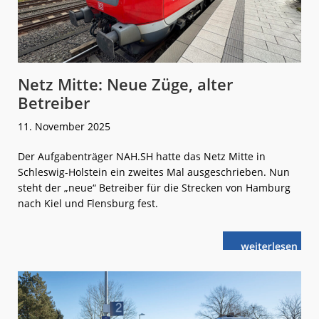
Netz Mitte: Neue Züge, alter
Betreiber
11. November 2025
Der Aufgabenträger NAH.SH hatte das Netz Mitte in
Schleswig-Holstein ein zweites Mal ausgeschrieben. Nun
steht der „neue“ Betreiber für die Strecken von Hamburg
nach Kiel und Flensburg fest.
weiterlese
Netz
n
Mitte:
Neue
Züge,
alter
Betreiber