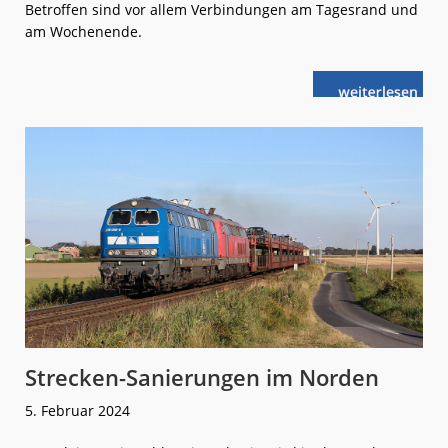
Betroffen sind vor allem Verbindungen am Tagesrand und
am Wochenende.
weiterlese
NAH.SH:
n
Abbestellung
im
SPNV
Strecken-Sanierungen im Norden
5. Februar 2024