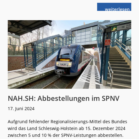
weiterlese
ZUG.SH
n
und
NAH.SH
regeln
Zug-
Beschaffung
NAH.SH: Abbestellungen im SPNV
17. Juni 2024
Aufgrund fehlender Regionalisierungs-Mittel des Bundes
wird das Land Schleswig-Holstein ab 15. Dezember 2024
zwischen 5 und 10 % der SPNV-Leistungen abbestellen.