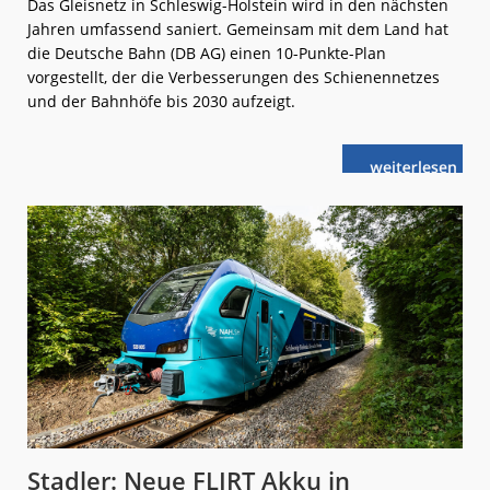
Das Gleisnetz in Schleswig-Holstein wird in den nächsten
Jahren umfassend saniert. Gemeinsam mit dem Land hat
die Deutsche Bahn (DB AG) einen 10-Punkte-Plan
vorgestellt, der die Verbesserungen des Schienennetzes
und der Bahnhöfe bis 2030 aufzeigt.
weiterlese
Strecken-
n
Sanierungen
im
Norden
Stadler: Neue FLIRT Akku in