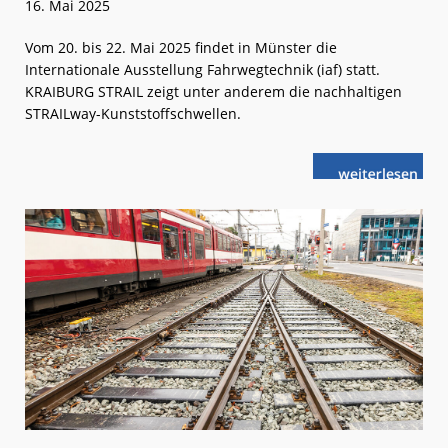
16. Mai 2025
Vom 20. bis 22. Mai 2025 findet in Münster die
Internationale Ausstellung Fahrwegtechnik (iaf) statt.
KRAIBURG STRAIL zeigt unter anderem die nachhaltigen
STRAILway-Kunststoffschwellen.
weiterlese
Neue
n
Kunststoffsch
für
den
Nahverkehr