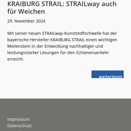
KRAIBURG STRAIL: STRAILway auch
für Weichen
29. November 2024
Mit seiner neuen STRAILway-Kunststoffschwelle hat der
bayerische Hersteller KRAIBURG STRAIL einen wichtigen
Meilenstein in der Entwicklung nachhaltiger und
leistungsstarker Lösungen für den Schienenverkehr
erreicht.
weiterlese
KRAIBURG
n
STRAIL:
STRAILway
auch
für
Weichen
Footer
Impressum
Datenschutz