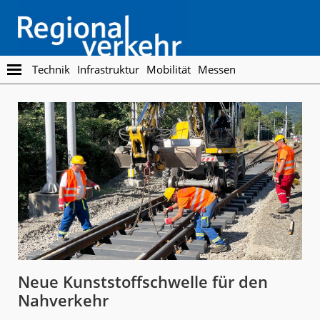
Skip
Skip
to
to
main
footer
content
Regionalverkehr
Die
Technik
Infrastruktur
Mobilität
Messen
Fachzeitschrift
für
den
Öffentlichen
Personennahverkehr
Neue Kunststoffschwelle für den
Nahverkehr