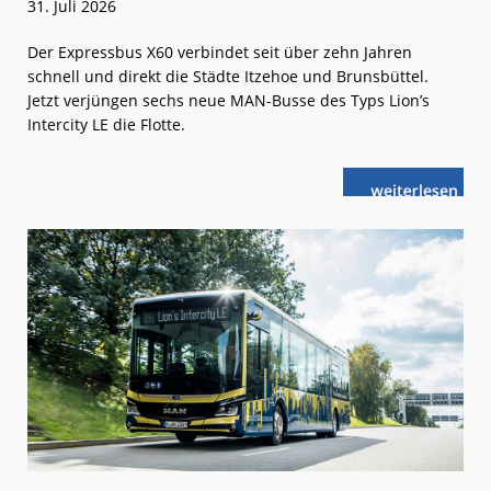
31. Juli 2026
Der Expressbus X60 verbindet seit über zehn Jahren
schnell und direkt die Städte Itzehoe und Brunsbüttel.
Jetzt verjüngen sechs neue MAN-Busse des Typs Lion’s
Intercity LE die Flotte.
weiterlese
Schleswig-
n
Holstein:
Neue
MAN-
Busse
für
Expresslinie