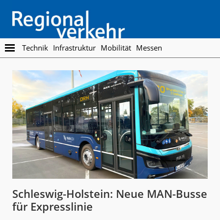
Skip
Skip
to
to
main
footer
content
Regionalverkehr
Die
Technik
Infrastruktur
Mobilität
Messen
Fachzeitschrift
für
den
Öffentlichen
Personennahverkehr
Schleswig-Holstein: Neue MAN-Busse
für Expresslinie