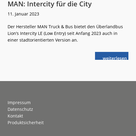
MAN: Intercity für die City
11. Januar 2023
Der Hersteller MAN Truck & Bus bietet den Überlandbus
Lion’s Intercity LE (Low Entry) seit Anfang 2023 auch in
einer stadtorientierten Version an.
weiterlese
MAN:
n
Intercity
für
die
City
Footer
Impressum
Datenschutz
Kontakt
Produktsicherheit