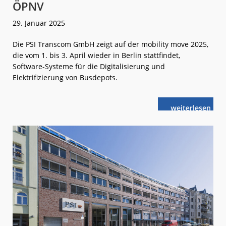
ÖPNV
29. Januar 2025
Die PSI Transcom GmbH zeigt auf der mobility move 2025,
die vom 1. bis 3. April wieder in Berlin stattfindet,
Software-Systeme für die Digitalisierung und
Elektrifizierung von Busdepots.
weiterlese
Smarte
n
Software
für
einen
sauberen
ÖPNV