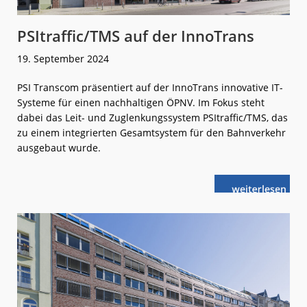
PSItraffic/TMS auf der InnoTrans
19. September 2024
PSI Transcom präsentiert auf der InnoTrans innovative IT-
Systeme für einen nachhaltigen ÖPNV. Im Fokus steht
dabei das Leit- und Zuglenkungssystem PSItraffic/TMS, das
zu einem integrierten Gesamtsystem für den Bahnverkehr
ausgebaut wurde.
weiterlese
PSItraffic/TMS
n
auf
der
InnoTrans