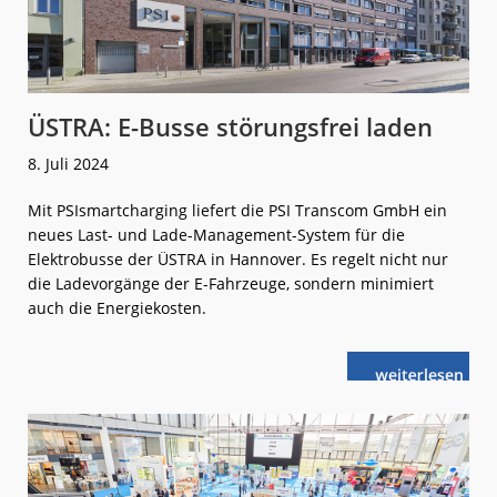
ÜSTRA: E-Busse störungsfrei laden
8. Juli 2024
Mit PSIsmartcharging liefert die PSI Transcom GmbH ein
neues Last- und Lade-Management-System für die
Elektrobusse der ÜSTRA in Hannover. Es regelt nicht nur
die Ladevorgänge der E-Fahrzeuge, sondern minimiert
auch die Energiekosten.
weiterlese
ÜSTRA:
n
E-
Busse
störungsfrei
laden