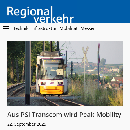
Skip
Skip
to
to
main
footer
content
Regionalverkehr
Die
Technik
Infrastruktur
Mobilität
Messen
Fachzeitschrift
für
den
Öffentlichen
Personennahverkehr
Aus PSI Transcom wird Peak Mobility
22. September 2025