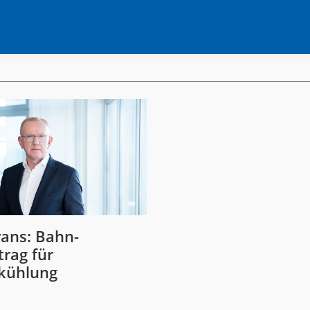
rans: Bahn-
rag für
ekühlung