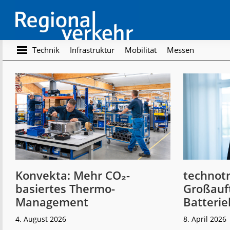
Skip
Skip
to
to
main
footer
content
Regionalverkehr
Die
Technik
Infrastruktur
Mobilität
Messen
Fachzeitschrift
für
den
Öffentlichen
Personennahverkehr
Konvekta: Mehr CO₂-
technot
basiertes Thermo-
Großauft
Management
Batteri
4. August 2026
8. April 2026