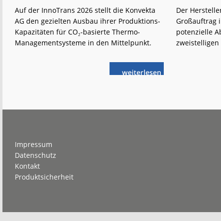
Auf der InnoTrans 2026 stellt die Konvekta
Der Herstelle
AG den gezielten Ausbau ihrer Produktions-
Großauftrag 
Kapazitäten für CO₂-basierte Thermo-
potenzielle A
Managementsysteme in den Mittelpunkt.
zweistelligen
weiterlese
Konvekta:
n
Mehr
CO₂-
basiertes
Thermo-
Management
Footer
Impressum
Datenschutz
Kontakt
Produktsicherheit