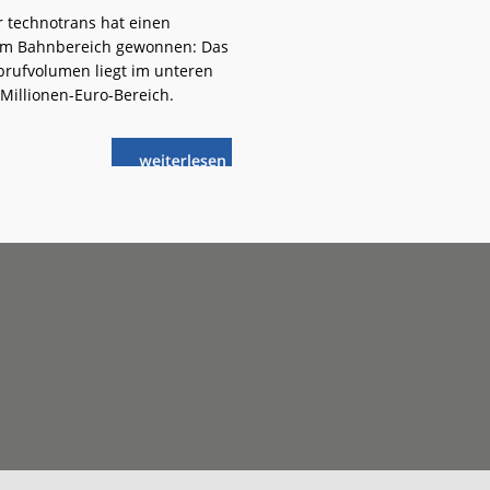
r technotrans hat einen
im Bahnbereich gewonnen: Das
brufvolumen liegt im unteren
 Millionen-Euro-Bereich.
weiterlese
technotrans:
n
Bahn-
Großauftrag
für
Batteriekühlung