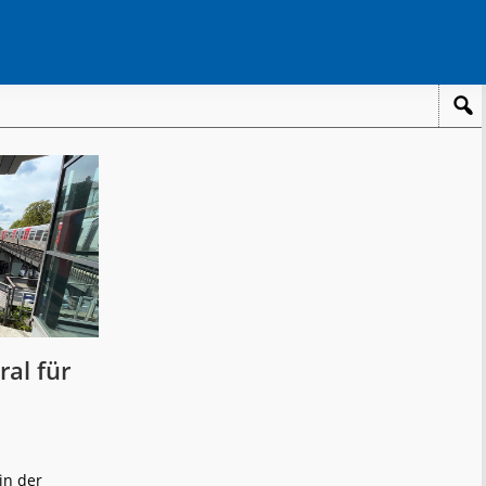
al für
in der