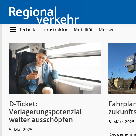
Skip
Skip
to
to
main
footer
content
Regionalverkehr
Die
Technik
Infrastruktur
Mobilität
Messen
Fachzeitschrift
für
den
Öffentlichen
Personennahverkehr
D-Ticket:
Fahrplan
Verlagerungspotenzial
zukunfts
weiter ausschöpfen
3. März 2025
5. Mai 2025
Das gemeinnü