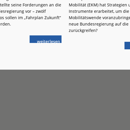
tellte seine Forderungen an die
Mobilität (EKM) hat Strategien
esregierung vor – zwölf
Instrumente erarbeitet, um die
os sollen im „Fahrplan Zukunft“
Mobilitätswende voranzubringe
erden.
neue Bundesregierung auf die 
zurückgreifen?
weiterlese
Fahrplan
n
für
eine
zukunftsfähige
Schiene