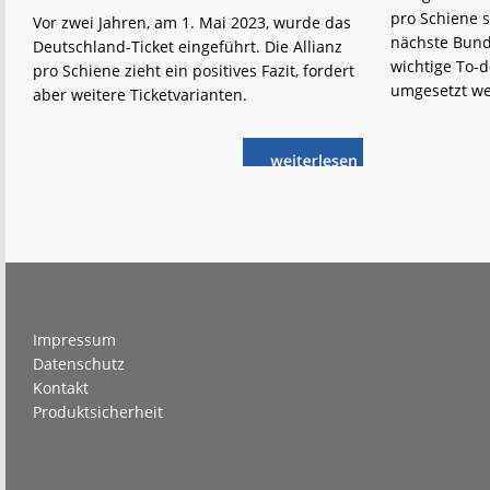
pro Schiene s
Vor zwei Jahren, am 1. Mai 2023, wurde das
nächste Bund
Deutschland-Ticket eingeführt. Die Allianz
wichtige To-d
pro Schiene zieht ein positives Fazit, fordert
umgesetzt w
aber weitere Ticketvarianten.
weiterlese
D-
n
Ticket:
Verlagerungspotenzial
weiter
ausschöpfen
Footer
Impressum
Datenschutz
Kontakt
Produktsicherheit