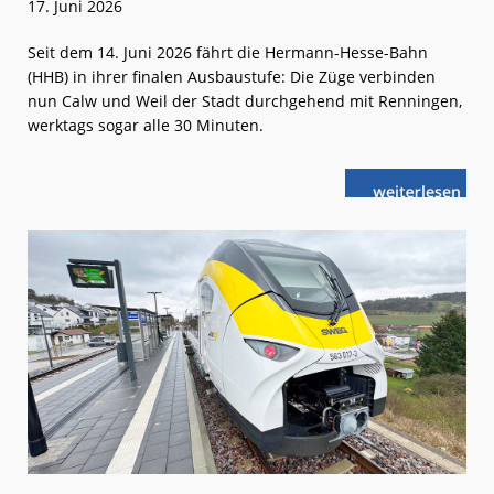
17. Juni 2026
Seit dem 14. Juni 2026 fährt die Hermann-Hesse-Bahn
(HHB) in ihrer finalen Ausbaustufe: Die Züge verbinden
nun Calw und Weil der Stadt durchgehend mit Renningen,
werktags sogar alle 30 Minuten.
weiterlese
HHB:
n
Durchgehend
von
Calw
nach
Renningen