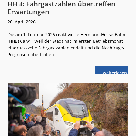
HHB: Fahrgastzahlen übertreffen
Erwartungen
20. April 2026
Die am 1. Februar 2026 reaktivierte Hermann-Hesse-Bahn
(HHB) Calw – Weil der Stadt hat im ersten Betriebsmonat
eindrucksvolle Fahrgastzahlen erzielt und die Nachfrage-
Prognosen übertroffen.
weiterlese
HHB:
n
Fahrgastzahle
übertreffen
Erwartungen