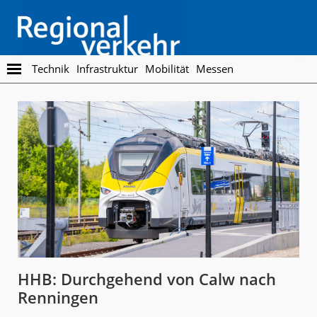
Skip
Skip
to
to
main
footer
content
Regionalverkehr
Die
Technik
Infrastruktur
Mobilität
Messen
Fachzeitschrift
für
den
Öffentlichen
Personennahverkehr
HHB: Durchgehend von Calw nach
Renningen