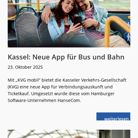
Kassel: Neue App für Bus und Bahn
23. Oktober 2025
Mit „KVG mobil“ bietet die Kasseler Verkehrs-Gesellschaft
(KVG) eine neue App für Verbindungsauskunft und
Ticketkauf. Umgesetzt wurde diese vom Hamburger
Software-Unternehmen HanseCom.
weiterlese
Kassel:
n
Neue
App
für
Bus
und
Bahn