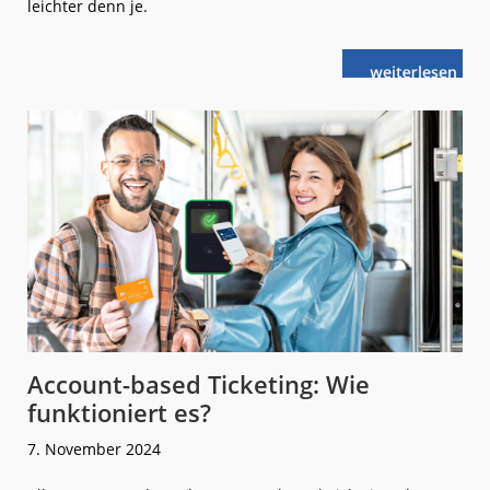
leichter denn je.
weiterlese
HanseCom:
n
Neue
App
für
die
Wuppertaler
Stadtwerke
Account-based Ticketing: Wie
funktioniert es?
7. November 2024