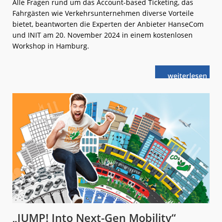
Alle Fragen rund um das Account-based Ticketing, das
Fahrgästen wie Verkehrsunternehmen diverse Vorteile
bietet, beantworten die Experten der Anbieter HanseCom
und INIT am 20. November 2024 in einem kostenlosen
Workshop in Hamburg.
weiterlese
Account-
n
based
Ticketing:
Wie
funktioniert
es?
„JUMP! Into Next-Gen Mobility“