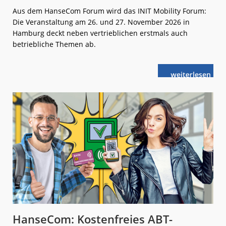
Aus dem HanseCom Forum wird das INIT Mobility Forum:
Die Veranstaltung am 26. und 27. November 2026 in
Hamburg deckt neben vertrieblichen erstmals auch
betriebliche Themen ab.
weiterlese
INIT:
n
Forum
auf
neuem
Level
HanseCom: Kostenfreies ABT-