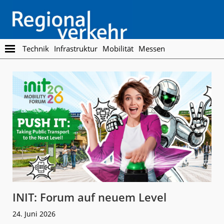
Skip
Skip
to
to
main
footer
content
Regionalverkehr
Die
Technik
Infrastruktur
Mobilität
Messen
Fachzeitschrift
für
den
Öffentlichen
Personennahverkehr
INIT: Forum auf neuem Level
24. Juni 2026