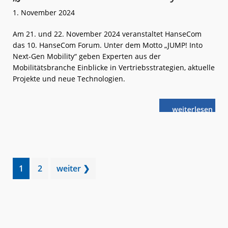
1. November 2024
Am 21. und 22. November 2024 veranstaltet HanseCom
das 10. HanseCom Forum. Unter dem Motto „JUMP! Into
Next-Gen Mobility“ geben Experten aus der
Mobilitätsbranche Einblicke in Vertriebsstrategien, aktuelle
Projekte und neue Technologien.
weiterlese
„JUMP!
n
Into
Next-
Gen
Mobility“
Go
Go
1
2
weiter ❯
to
to
page
page