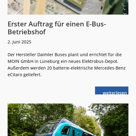
Erster Auftrag für einen E-Bus-
Betriebshof
2. Juni 2025
Der Hersteller Daimler Buses plant und errichtet für die
MOIN GmbH in Lüneburg ein neues Elektrobus-Depot.
Außerdem werden 20 batterie-elektrische Mercedes-Benz
eCitaro geliefert.
weiterlese
Erster
n
Auftrag
für
einen
E-
Bus-
Betriebshof