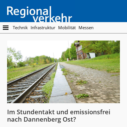
Skip
Skip
to
to
main
footer
content
Regionalverkehr
Die
Technik
Infrastruktur
Mobilität
Messen
Fachzeitschrift
für
den
Öffentlichen
Personennahverkehr
Im Stundentakt und emissionsfrei
nach Dannenberg Ost?