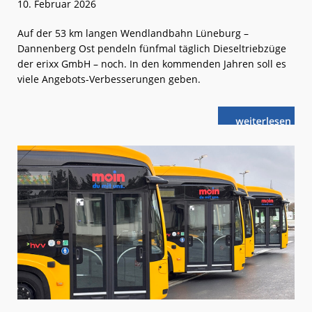
10. Februar 2026
Auf der 53 km langen Wendlandbahn Lüneburg –
Dannenberg Ost pendeln fünfmal täglich Dieseltriebzüge
der erixx GmbH – noch. In den kommenden Jahren soll es
viele Angebots-Verbesserungen geben.
weiterlese
Im
n
Stundentakt
und
emissionsfrei
nach
Dannenberg
Ost?